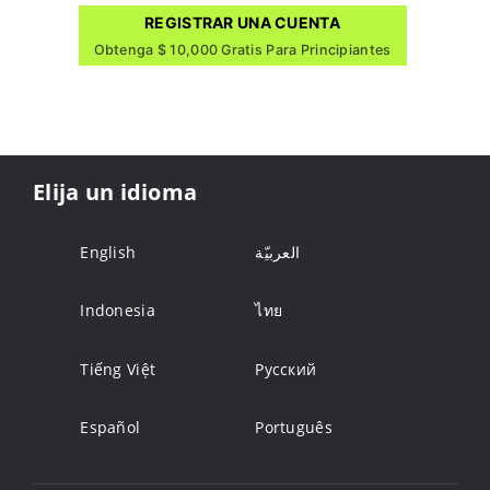
REGISTRAR UNA CUENTA
Obtenga $ 10,000 Gratis Para Principiantes
Elija un idioma
English
العربيّة
Indonesia
ไทย
Tiếng Việt
Русский
Español
Português