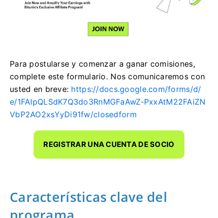
Para postularse y comenzar a ganar comisiones,
complete este formulario.
Nos comunicaremos con
usted en breve:
https://docs.google.com/forms/d/
e/1FAIpQLSdK7Q3do3RnMGFaAwZ-PxxAtM22FAiZN
VbP2AO2xsYyDi91fw/closedform
REGISTRAR UNA CUENTA DE SOCIO
Características clave del
programa