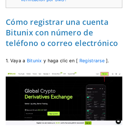
Cómo registrar una cuenta
Bitunix con número de
teléfono o correo electrónico
1. Vaya a
Bitunix
y haga clic en [
Registrarse
].