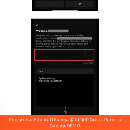
Regístrese Bitunix Obtenga $ 10,000 Gratis Para La
Cuenta DEMO