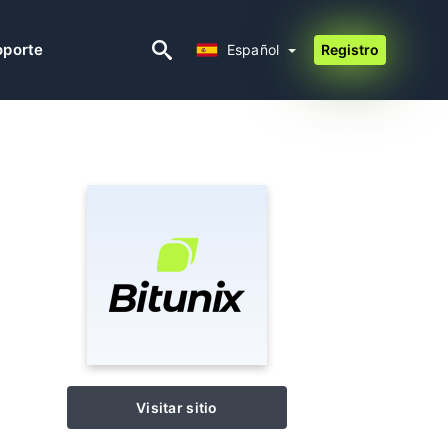
Español
oporte
Español
Registro
Visitar sitio