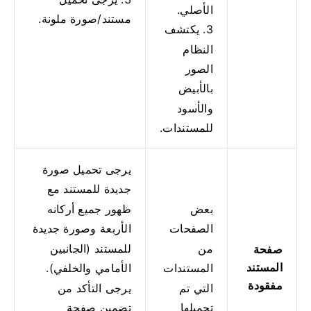
الأصلي.
مستند/صورة ملونة.
3. يكتشف
النظام
الصور
بالأبيض
والأسود
للمستندات.
يرجى تحميل صورة
جديدة للمستند مع
ظهور جميع أركانه
بعض
الأربعة وصورة جديدة
الصفحات
للمستند (الجانبين
من
صفحة
المستند
الأمامي والخلفي).
المستندات
مفقودة
يرجى التأكد من
التي تم
تضمين صفحة
تحميلها