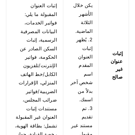
يكن خلال
إثبات العنوان
الأشهر
المقبولة ما يلي:
الثلاثة
فواتير الخدمات،
الماضية.
البيانات المصرفية
2. يُظهر
الرسمية، إثبات
إثبات
السكن الصادر عن
إثبات
العنوان
الحكومة، فواتير
عنوان
المقدم
الإنترنت/تلفزيون
غير
اسم
الكابل/خط الهاتف
صالح
شخص آخر
المنزلي، الإقرارات
بدلاً من
الضريبية/فواتير
اسمك.
ضرائب المجلس،
3. تم
مستندات إثبات
تقديم
العنوان غير المقبولة
مستند غير
تشمل: بطاقة الهوية،
مقبول
رخصة القيادة، جواز