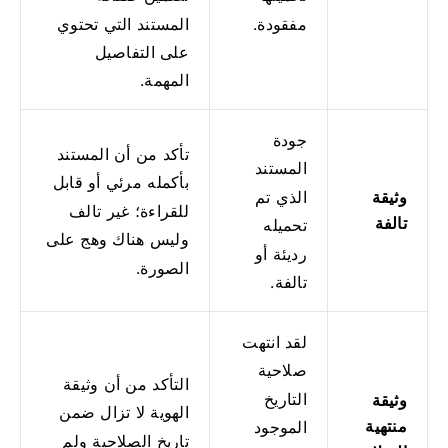
المستند التي تحتوي
مفقودة.
على التفاصيل
المهمة.
جودة
تأكد من أن المستند
المستند
بأكمله مرئي أو قابل
وثيقة
الذي تم
للقراءة؛
غير تالف
تالفة
تحميله
وليس هناك وهج على
رديئة أو
الصورة.
تالفة.
لقد انتهت
صلاحية
التأكد من أن وثيقة
التاريخ
وثيقة
الهوية لا تزال ضمن
منتهية
الموجود
تاريخ الصلاحية ولم