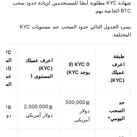
شهادة KYC مطلوبة أيضًا للمستخدمين لزيادة حدود سحب
BTC الخاصة بهم.
يسرد الجدول التالي حدود السحب عند مستويات KYC
المختلفة.
KYC
طبقة
اعرف عميلك
اعرف
KYC 0 (لا
(KYC)
(اعر
عميلك
يوجد KYC)
المستوى 1
عميلك
(KYC).
المتقد
≦500,000
حد
000
≦2,000,000
السحب
دولار
دولار أمريكي
دولار 
اليومي*
أمريكي
حد