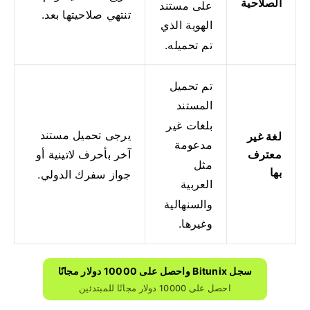
الصلاحية
على مستند
تنتهي صلاحيتها بعد.
الهوية الذي
تم تحميله.
تم تحميل
المستند
بلغات غير
يرجى تحميل مستند
لغة غير
مدعومة
معترف
آخر بأحرف لاتينية أو
مثل
بها
جواز سفرك الدولي.
العربية
والسنهالية
وغيرها.
سجل Bitunix واحصل على 10000 دولار مجانًا
احصل على 10000 دولار مجانًا للمبتدئين