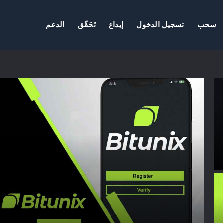
سحب
تسجيل الدخول
إيداع
تَحَقّق
الدعم