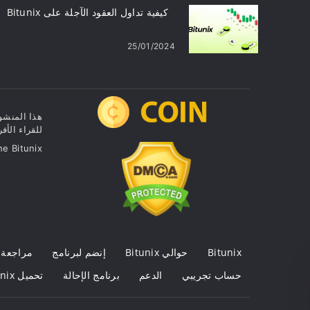
كيفية تداول العقود الآجلة على Bitunix
25/01/2024
هذا المنشور
للقراء الأف
he Bitunix
Bitunix
حوالي Bitunix
إنضم لبرنامج
مراجعة
حساب تجريبي
الدعم
برنامج الإحالة
تحميل Bitunix