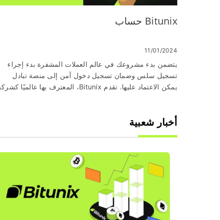
Bitunix حساب
11/01/2024
يتضمن بدء مشروعك في عالم العملات المشفرة بدء إجراء
تسجيل سلس وضمان تسجيل دخول آمن إلى منصة تبادل
يمكن الاعتماد عليها. تقدم Bitunix، المعترف بها عالميًا كشرك
رائدة في تداول العملات المشفرة، تجربة سهلة الاستخدام
مصممة خصيصًا للمتداولين المبتدئين وذوي الخبرة. سيرشدك
أخبار شعبية
هذا الدليل الشامل خلال الخطوات الحاسمة للتسجيل وتسجيل
الدخول إلى حساب Bitunix الخاص بك.