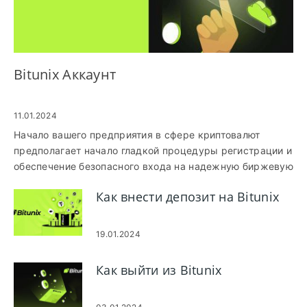
Bitunix Аккаунт
11.01.2024
Начало вашего предприятия в сфере криптовалют
предполагает начало гладкой процедуры регистрации и
обеспечение безопасного входа на надежную биржевую
платформу. Bitunix, признанный во всем мире лидер в
Как внести депозит на Bitunix
торговле криптовалютой, предлагает удобный
интерфейс, адаптированный как для новичков, так и для
опытных трейдеров. Это подробное руководство
19.01.2024
проведет вас через важные этапы регистрации и входа
в вашу учетную запись Bitunix.
Как выйти из Bitunix