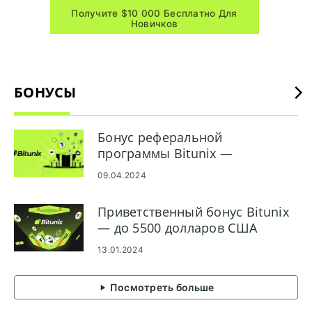
Получите $10 000 Бесплатно Для
Новичков
БОНУСЫ
Бонус реферальной
программы Bitunix —
заработайте 2500 долларов
09.04.2024
США
Приветственный бонус Bitunix
— до 5500 долларов США
13.01.2024
Посмотреть больше