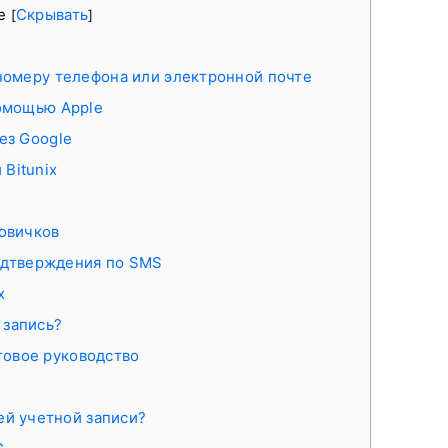
ие
Скрывать
[
]
о номеру телефона или электронной почте
помощью Apple
рез Google
 Bitunix
новичков
одтверждения по SMS
x
 запись?
говое руководство
ей учетной записи?