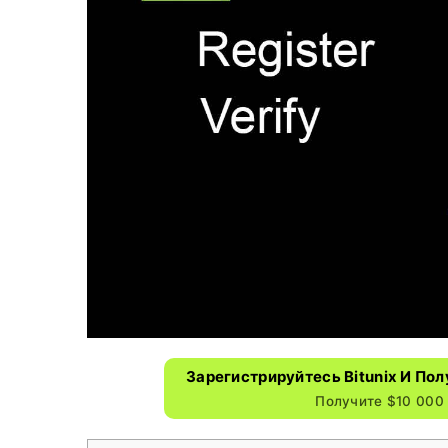
Зарегистрируйтесь Bitunix И По
Получите $10 000