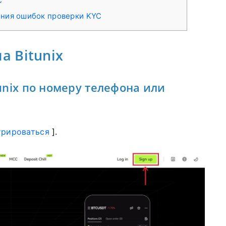
C
ния ошибок проверки KYC
а Bitunix
unix по номеру телефона или
трироваться
].