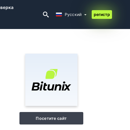
верка
Русский
Русский
регистр
Посетите сайт