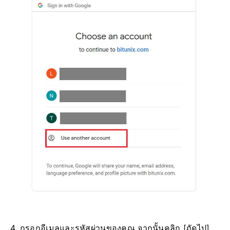
4. กรอกอีเมลและรหัสผ่านของคุณ จากนั้นคลิก [ถัดไป]