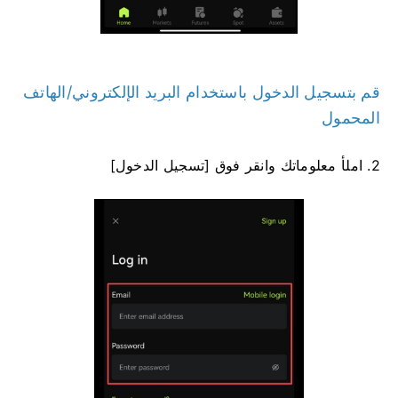
قم بتسجيل الدخول باستخدام البريد الإلكتروني/الهاتف
المحمول
2. املأ معلوماتك وانقر فوق [تسجيل الدخول]