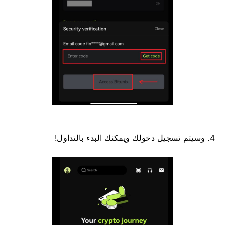
4. وسيتم تسجيل دخولك ويمكنك البدء بالتداول!