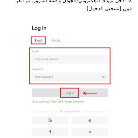
2. أدخل بريدك الإلكتروني/الجوال وكلمة المرور.
ثم انقر
فوق [تسجيل الدخول].