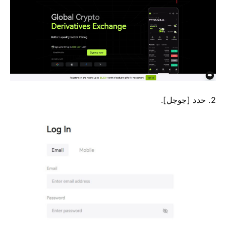
2. حدد [جوجل].