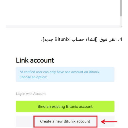
4. انقر فوق [إنشاء حساب Bitunix جديد].