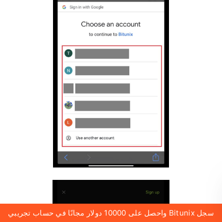
سجل Bitunix واحصل على 10000 دولار مجانًا في حساب تجريبي