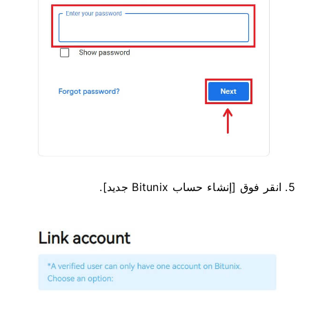
5. انقر فوق [إنشاء حساب Bitunix جديد].