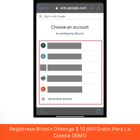
Regístrese Bitunix Obtenga $ 10,000 Gratis Para La
Cuenta DEMO