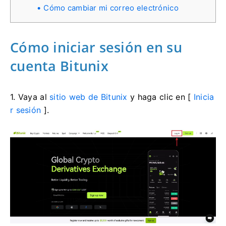
Cómo cambiar mi correo electrónico
Cómo iniciar sesión en su
cuenta Bitunix
1. Vaya al
sitio web de Bitunix
y haga clic en [
Inicia
r sesión
].