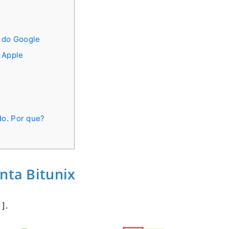
a do Google
 Apple
do. Por que?
nta Bitunix
].