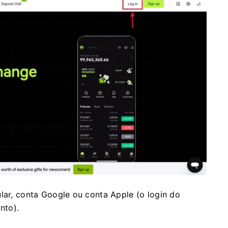
ular, conta Google ou conta Apple (o login do
nto).