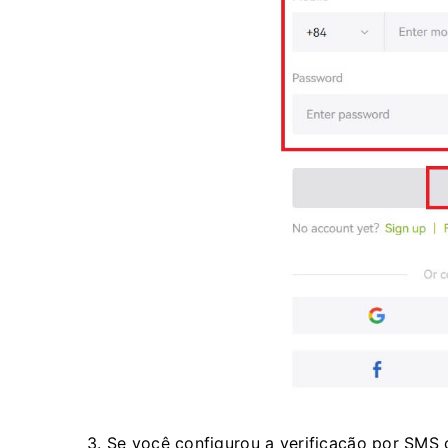
3. Se você configurou a verificação por SMS 