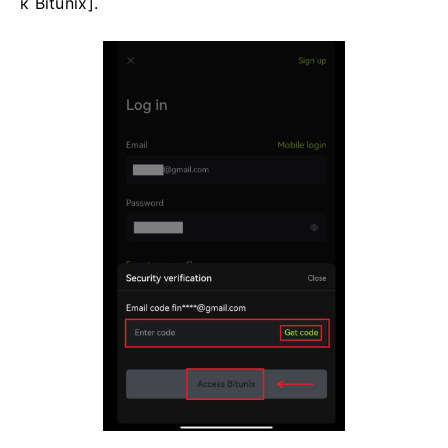
к Bitunix].