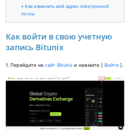
Как изменить мой адрес электронной
почты
Как войти в свою учетную
запись Bitunix
1. Перейдите на
сайт Bitunix
и нажмите [
Войти
].