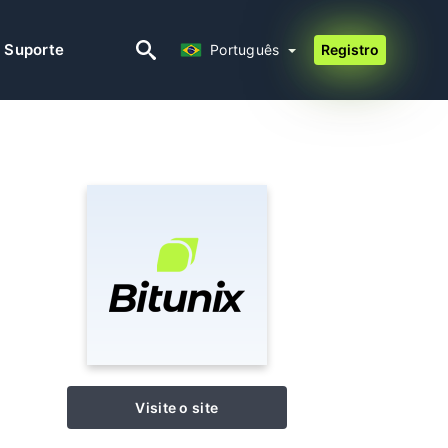
Português
Suporte
Português
Registro
Visite o site