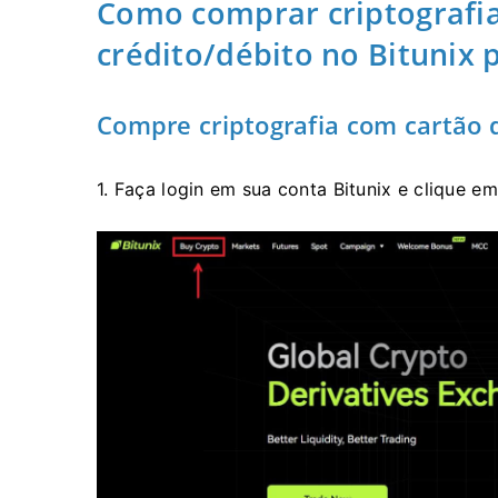
Como comprar criptografi
crédito/débito no Bitunix 
Compre criptografia com cartão 
1. Faça login em sua conta Bitunix e clique e