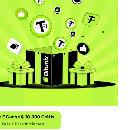
x E Ganhe $ 10.000 Grátis
Grátis Para Iniciantes