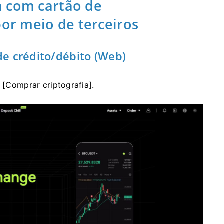
a com cartão de
por meio de terceiros
de crédito/débito (Web)
m [Comprar criptografia].