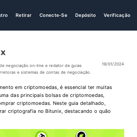
stro
Retirar
Conecte-Se
Depósito
Verificação
ix
19/01/2024
de negociação on-line e redator de guias
rretoras e sistemas de contas de negociação.
ento em criptomoedas, é essencial ter muitas
 uma das principais bolsas de criptomoedas,
omprar criptomoedas. Neste guia detalhado,
ar criptografia no Bitunix, destacando o quão