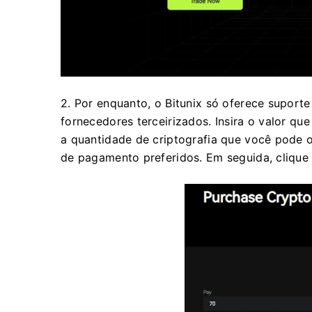
2. Por enquanto, o Bitunix só oferece suport
fornecedores terceirizados.
Insira o valor qu
a quantidade de criptografia que você pode 
de pagamento preferidos.
Em seguida, clique