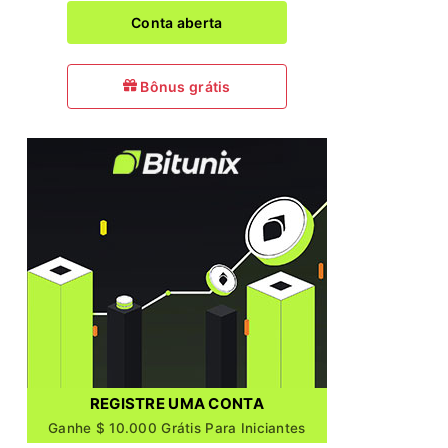
Conta aberta
Bônus grátis
REGISTRE UMA CONTA
Ganhe $ 10.000 Grátis Para Iniciantes