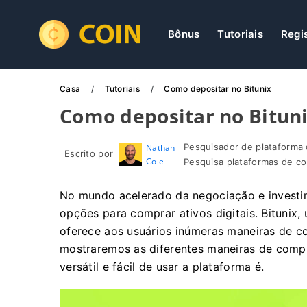
Bônus
Tutoriais
Regi
Casa
Tutoriais
Como depositar no Bitunix
Como depositar no Bitun
Pesquisador de plataforma 
Nathan
Escrito por
Cole
Pesquisa plataformas de co
No mundo acelerado da negociação e investim
opções para comprar ativos digitais. Bitunix,
oferece aos usuários inúmeras maneiras de c
mostraremos as diferentes maneiras de compr
versátil e fácil de usar a plataforma é.