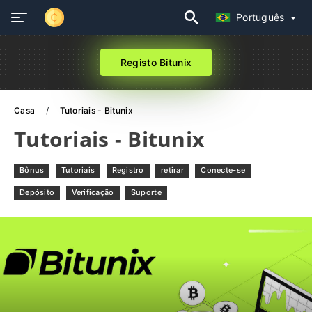
Português
Registo Bitunix
Casa
Tutoriais - Bitunix
Tutoriais - Bitunix
Bônus
Tutoriais
Registro
retirar
Conecte-se
Depósito
Verificação
Suporte