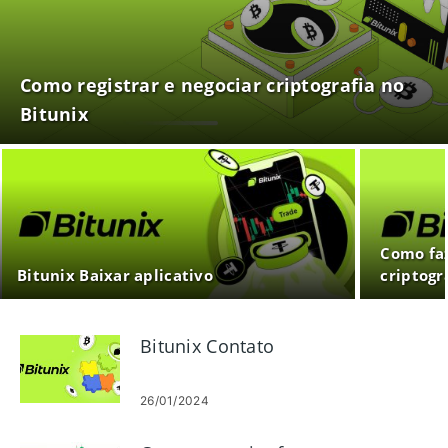
Como registrar e negociar criptografia no
Bitunix
Como faz
Bitunix Baixar aplicativo
criptogr
Bitunix Contato
26/01/2024