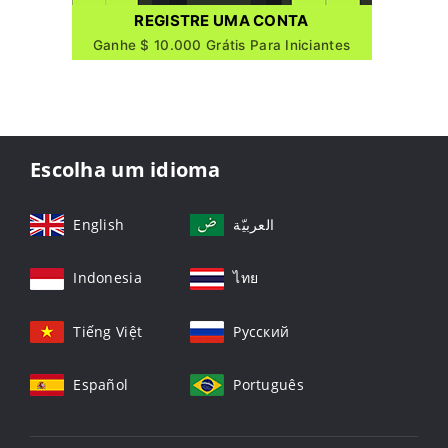
REGISTRE UMA CONTA
Ganhe $ 10.000 Grátis Para Iniciantes
Escolha um idioma
English
العربيّة
Indonesia
ไทย
Tiếng Việt
Русский
Español
Português