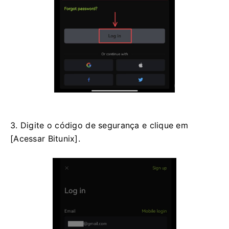
3. Digite o código de segurança e clique em
[Acessar Bitunix].