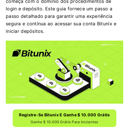
começa com o domínio dos procedimentos de
login e depósito. Este guia fornece um passo a
passo detalhado para garantir uma experiência
segura e contínua ao acessar sua conta Bitunix e
iniciar depósitos.
Registre-Se Bitunix E Ganhe $ 10.000 Grátis
Ganhe $ 10.000 Grátis Para Iniciantes