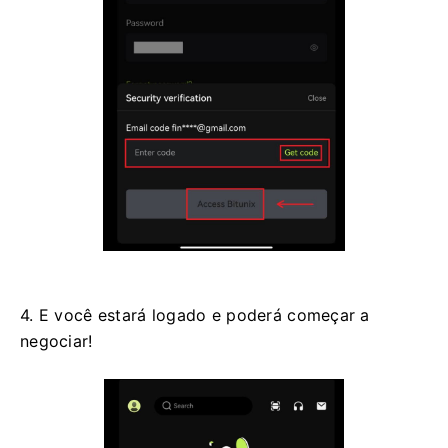
4. E você estará logado e poderá começar a
negociar!