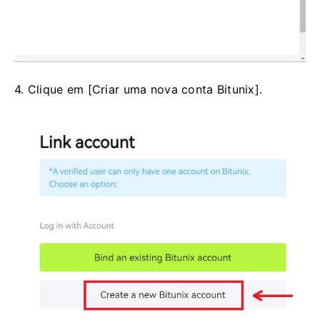
4. Clique em [Criar uma nova conta Bitunix].