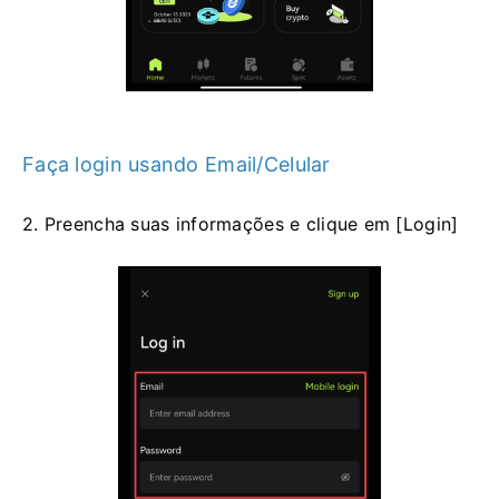
Faça login usando Email/Celular
2. Preencha suas informações e clique em [Login]