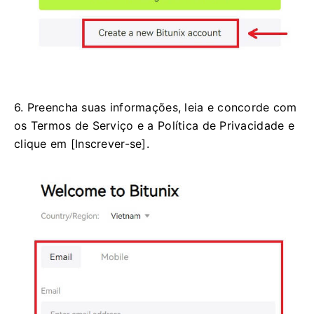
6. Preencha suas informações, leia e concorde com
os Termos de Serviço e a Política de Privacidade e
clique em [Inscrever-se].