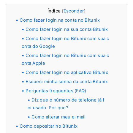
Índice
Esconder
[
]
Como fazer login na conta no Bitunix
Como fazer login na sua conta Bitunix
Como fazer login no Bitunix com sua c
onta do Google
Como fazer login no Bitunix com sua c
onta Apple
Como fazer login no aplicativo Bitunix
Esqueci minha senha da conta Bitunix
Perguntas frequentes (FAQ)
Diz que o número de telefone já f
oi usado. Por que?
Como alterar meu e-mail
Como depositar no Bitunix