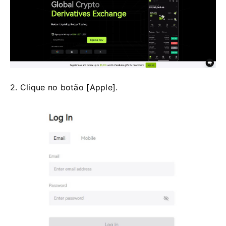
2. Clique no botão [Apple].