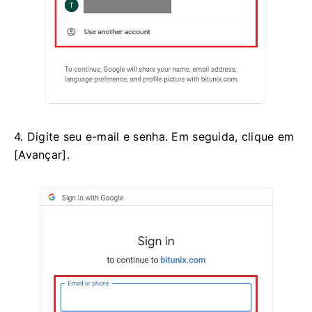
4. Digite seu e-mail e senha.
Em seguida, clique em
[Avançar].