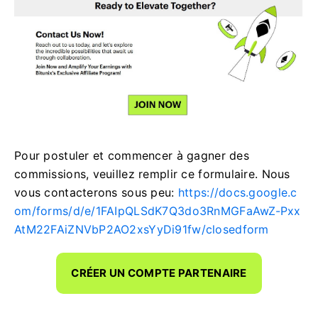
Pour postuler et commencer à gagner des
commissions, veuillez remplir ce formulaire.
Nous
vous contacterons sous peu:
https://docs.google.c
om/forms/d/e/1FAIpQLSdK7Q3do3RnMGFaAwZ-Pxx
AtM22FAiZNVbP2AO2xsYyDi91fw/closedform
CRÉER UN COMPTE PARTENAIRE