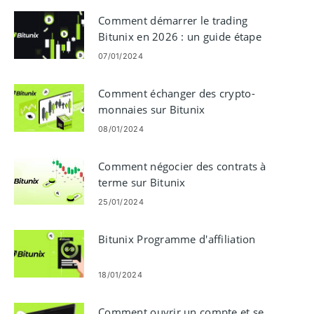
Comment démarrer le trading
Bitunix en 2026 : un guide étape
par étape pour les débutants
07/01/2024
Comment échanger des crypto-
monnaies sur Bitunix
08/01/2024
Comment négocier des contrats à
terme sur Bitunix
25/01/2024
Bitunix Programme d'affiliation
18/01/2024
Comment ouvrir un compte et se