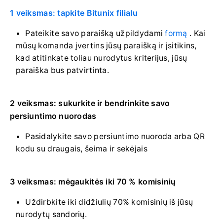
1 veiksmas: tapkite Bitunix filialu
Pateikite savo paraišką užpildydami
formą
.
Kai
mūsų komanda įvertins jūsų paraišką ir įsitikins,
kad atitinkate toliau nurodytus kriterijus, jūsų
paraiška bus patvirtinta.
2 veiksmas: sukurkite ir bendrinkite savo
persiuntimo nuorodas
Pasidalykite savo persiuntimo nuoroda arba QR
kodu su draugais, šeima ir sekėjais
3 veiksmas: mėgaukitės iki 70 % komisinių
Uždirbkite iki didžiulių 70% komisinių iš jūsų
nurodytų sandorių.