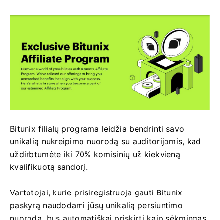
Bitunix filialų programa leidžia bendrinti savo
unikalią nukreipimo nuorodą su auditorijomis, kad
uždirbtumėte iki 70% komisinių už kiekvieną
kvalifikuotą sandorį.
Vartotojai, kurie prisiregistruoja gauti Bitunix
paskyrą naudodami jūsų unikalią persiuntimo
nuorodą, bus automatiškai priskirti kaip sėkmingas