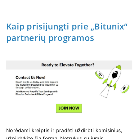
Kaip prisijungti prie „Bitunix“
partnerių programos
Norėdami kreiptis ir pradėti uždirbti komisinius,
užpildykite šią formą.
Netrukus su jumis