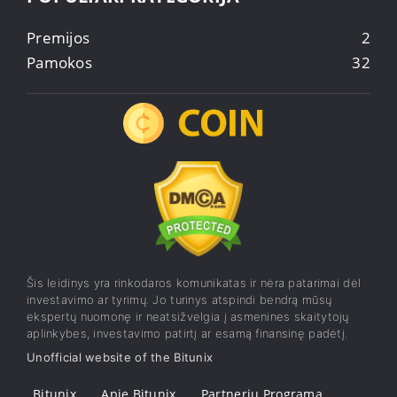
Premijos
2
Pamokos
32
Šis leidinys yra rinkodaros komunikatas ir nėra patarimai dėl
investavimo ar tyrimų. Jo turinys atspindi bendrą mūsų
ekspertų nuomonę ir neatsižvelgia į asmenines skaitytojų
aplinkybes, investavimo patirtį ar esamą finansinę padėtį.
Unofficial website of the Bitunix
Bitunix
Apie Bitunix
Partnerių Programa