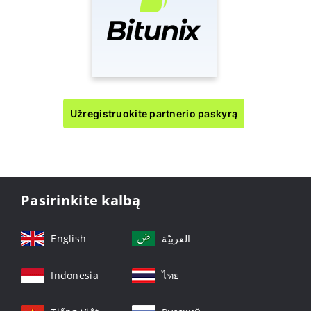
Užregistruokite partnerio paskyrą
Pasirinkite kalbą
English
العربيّة
Indonesia
ไทย