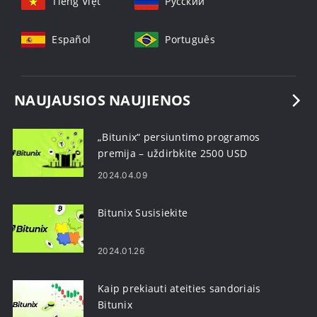
Tiếng Việt
Русский
Español
Português
NAUJAUSIOS NAUJIENOS
„Bitunix“ persiuntimo programos
premija – uždirbkite 2500 USD
2024.04.09
Bitunix Susisiekite
2024.01.26
Kaip prekiauti ateities sandoriais
Bitunix