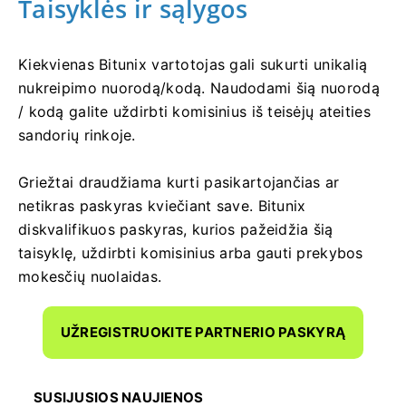
Taisyklės ir sąlygos
Kiekvienas Bitunix vartotojas gali sukurti unikalią
nukreipimo nuorodą/kodą.
Naudodami šią nuorodą
/ kodą galite uždirbti komisinius iš teisėjų ateities
sandorių rinkoje.
Griežtai draudžiama kurti pasikartojančias ar
netikras paskyras kviečiant save.
Bitunix
diskvalifikuos paskyras, kurios pažeidžia šią
taisyklę, uždirbti komisinius arba gauti prekybos
mokesčių nuolaidas.
UŽREGISTRUOKITE PARTNERIO PASKYRĄ
SUSIJUSIOS NAUJIENOS