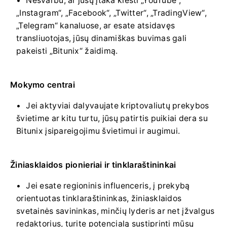
Nesvarbu, ar jūsų įtaka klesti „YouTube“,
„Instagram“, „Facebook“, „Twitter“, „TradingView“,
„Telegram“ kanaluose, ar esate atsidavęs
transliuotojas, jūsų dinamiškas buvimas gali
pakeisti „Bitunix“ žaidimą.
Mokymo centrai
Jei aktyviai dalyvaujate kriptovaliutų prekybos
švietime ar kitu turtu, jūsų patirtis puikiai dera su
Bitunix įsipareigojimu švietimui ir augimui.
Žiniasklaidos pionieriai ir tinklaraštininkai
Jei esate regioninis influenceris, į prekybą
orientuotas tinklaraštininkas, žiniasklaidos
svetainės savininkas, minčių lyderis ar net įžvalgus
redaktorius, turite potencialą sustiprinti mūsų