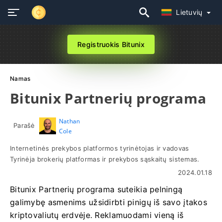
Lietuvių
Registruokis Bitunix
Namas
Bitunix Partnerių programa
Nathan
Parašė
Cole
Internetinės prekybos platformos tyrinėtojas ir vadovas
Tyrinėja brokerių platformas ir prekybos sąskaitų sistemas.
2024.01.18
Bitunix Partnerių programa suteikia pelningą
galimybę asmenims užsidirbti pinigų iš savo įtakos
kriptovaliutų erdvėje. Reklamuodami vieną iš