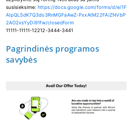
susisieksime:
https://docs.google.com/forms/d/e/1F
AIpQLSdK7Q3do3RnMGFaAwZ-PxxAtM22FAiZNVbP
2AO2xsYyDi91fw/closedform
11111-11111-12212-3444-3441
Pagrindinės programos
savybės