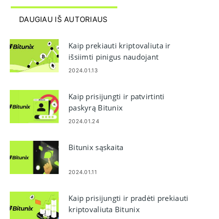
DAUGIAU IŠ AUTORIAUS
Kaip prekiauti kriptovaliuta ir
išsiimti pinigus naudojant
„Bitunix“.
2024.01.13
Kaip prisijungti ir patvirtinti
paskyrą Bitunix
2024.01.24
Bitunix sąskaita
2024.01.11
Kaip prisijungti ir pradėti prekiauti
kriptovaliuta Bitunix