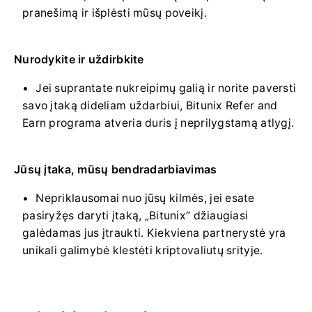
pranešimą ir išplėsti mūsų poveikį.
Nurodykite ir uždirbkite
Jei suprantate nukreipimų galią ir norite paversti
savo įtaką dideliam uždarbiui, Bitunix Refer and
Earn programa atveria duris į neprilygstamą atlygį.
Jūsų įtaka, mūsų bendradarbiavimas
Nepriklausomai nuo jūsų kilmės, jei esate
pasiryžęs daryti įtaką, „Bitunix“ džiaugiasi
galėdamas jus įtraukti.
Kiekviena partnerystė yra
unikali galimybė klestėti kriptovaliutų srityje.