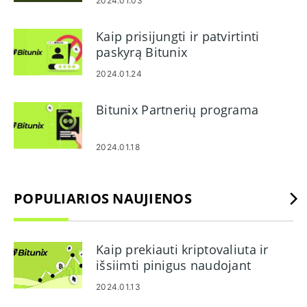
2024.01.03
Kaip prisijungti ir patvirtinti
paskyrą Bitunix
2024.01.24
Bitunix Partnerių programa
2024.01.18
POPULIARIOS NAUJIENOS
Kaip prekiauti kriptovaliuta ir
išsiimti pinigus naudojant
„Bitunix“.
2024.01.13