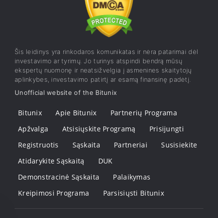
Šis leidinys yra rinkodaros komunikatas ir nėra patarimai dėl
investavimo ar tyrimų. Jo turinys atspindi bendrą mūsų
ekspertų nuomonę ir neatsižvelgia į asmenines skaitytojų
aplinkybes, investavimo patirtį ar esamą finansinę padėtį.
Unofficial website of the Bitunix
Bitunix
Apie Bitunix
Partnerių Programa
Apžvalga
Atsisiųskite Programą
Prisijungti
Registruotis
Sąskaita
Partneriai
Susisiekite
Atidarykite Sąskaitą
DUK
Demonstracinė Sąskaita
Palaikymas
Kreipimosi Programa
Parsisiųsti Bitunix