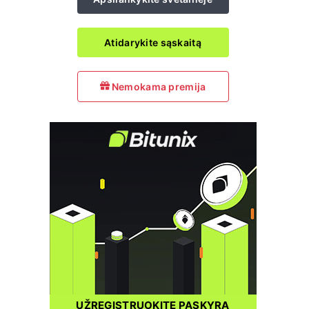
Atidarykite sąskaitą
Nemokama premija
UŽREGISTRUOKITE PASKYRĄ