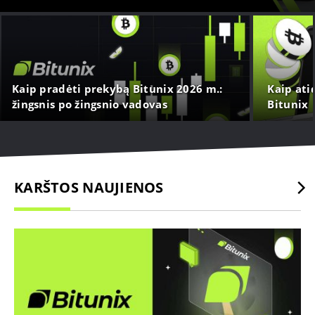
Kaip pradėti prekybą Bitunix 2026 m.:
Kaip ati
žingsnis po žingsnio vadovas
Bitunix
pradedantiesiems
KARŠTOS NAUJIENOS