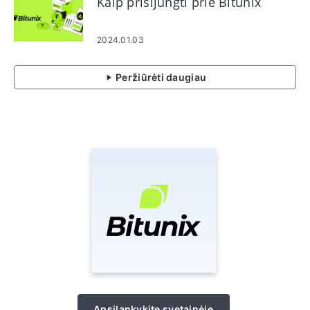
Kaip prisijungti prie Bitunix
2024.01.03
Peržiūrėti daugiau
Apsilankykite svetainėje