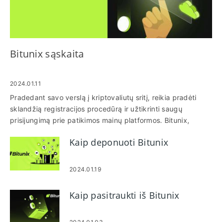
Bitunix sąskaita
2024.01.11
Pradedant savo verslą į kriptovaliutų sritį, reikia pradėti
sklandžią registracijos procedūrą ir užtikrinti saugų
prisijungimą prie patikimos mainų platformos. Bitunix,
visame pasaulyje pripažintas kaip kriptovaliutų prekybos
Kaip deponuoti Bitunix
lyderis, siūlo patogią patirtį, pritaikytą tiek
pradedantiesiems, tiek patyrusiems prekybininkams. Šis
išsamus vadovas padės jums atlikti svarbiausius
2024.01.19
registracijos ir prisijungimo prie Bitunix paskyros veiksmus.
Kaip pasitraukti iš Bitunix