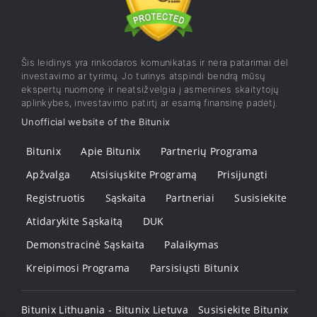
Šis leidinys yra rinkodaros komunikatas ir nėra patarimai dėl
investavimo ar tyrimų. Jo turinys atspindi bendrą mūsų
ekspertų nuomonę ir neatsižvelgia į asmenines skaitytojų
aplinkybes, investavimo patirtį ar esamą finansinę padėtį.
Unofficial website of the Bitunix
Bitunix
Apie Bitunix
Partnerių Programa
Apžvalga
Atsisiųskite Programą
Prisijungti
Registruotis
Sąskaita
Partneriai
Susisiekite
Atidarykite Sąskaitą
DUK
Demonstracinė Sąskaita
Palaikymas
Kreipimosi Programa
Parsisiųsti Bitunix
Bitunix Lithuania - Bitunix Lietuva
Susisiekite Bitunix