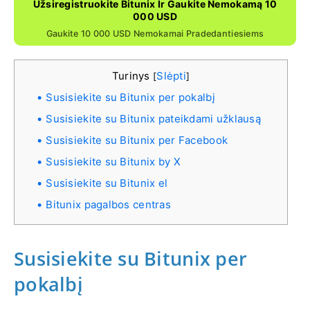
Užsiregistruokite Bitunix Ir Gaukite Nemokamą 10
000 USD
Gaukite 10 000 USD Nemokamai Pradedantiesiems
Turinys
Slėpti
[
]
Susisiekite su Bitunix per pokalbį
Susisiekite su Bitunix pateikdami užklausą
Susisiekite su Bitunix per Facebook
Susisiekite su Bitunix by X
Susisiekite su Bitunix el
Bitunix pagalbos centras
Susisiekite su Bitunix per
pokalbį