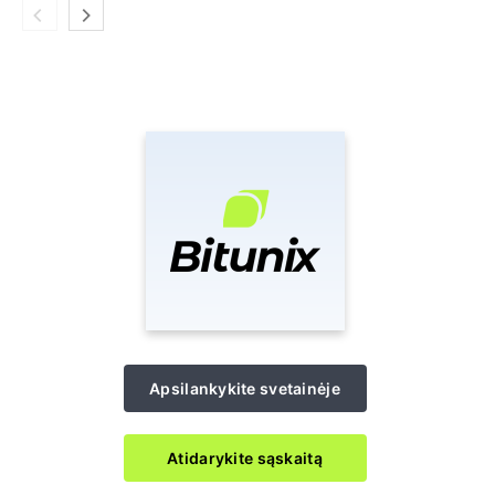
Apsilankykite svetainėje
Atidarykite sąskaitą