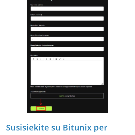
Susisiekite su Bitunix per