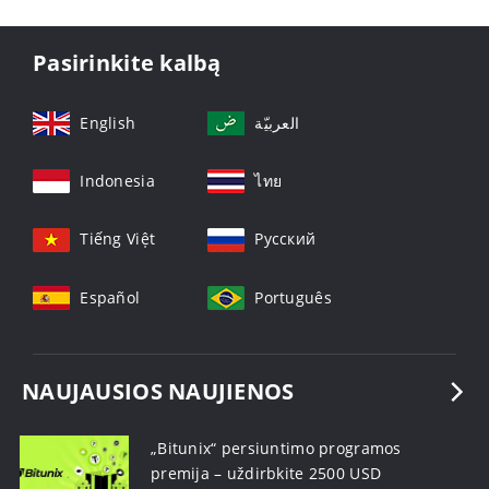
Pasirinkite kalbą
English
العربيّة
Indonesia
ไทย
Tiếng Việt
Русский
Español
Português
NAUJAUSIOS NAUJIENOS
„Bitunix“ persiuntimo programos
premija – uždirbkite 2500 USD