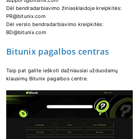
support@bitunix.com
Dėl bendradarbiavimo žiniasklaidoje kreipkitės:
PR@bitunix.com
Dėl verslo bendradarbiavimo kreipkitės:
BD@bitunix.com
Bitunix pagalbos centras
Taip pat galite ieškoti dažniausiai užduodamų
klausimų Bitunix pagalbos centre.