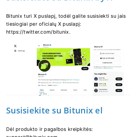
Bitunix turi X puslapį, todėl galite susisiekti su jais
tiesiogiai per oficialų X puslapį:
https://twitter.com/bitunix.
Susisiekite su Bitunix el
Dėl produkto ir pagalbos kreipkitės: