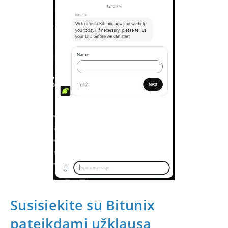
Susisiekite su Bitunix
pateikdami užklausą