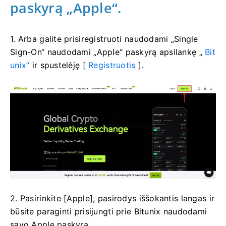
paskyrą „Apple“.
1. Arba galite prisiregistruoti naudodami „Single
Sign-On“ naudodami „Apple“ paskyrą apsilankę „
Bit
unix“
ir spustelėję [
Registruotis
].
2. Pasirinkite [Apple], pasirodys iššokantis langas ir
būsite paraginti prisijungti prie Bitunix naudodami
savo Apple paskyrą.