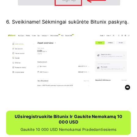
6. Sveikiname!
Sėkmingai sukūrėte Bitunix paskyrą.
Užsiregistruokite Bitunix Ir Gaukite Nemokamą 10
000 USD
Gaukite 10 000 USD Nemokamai Pradedantiesiems