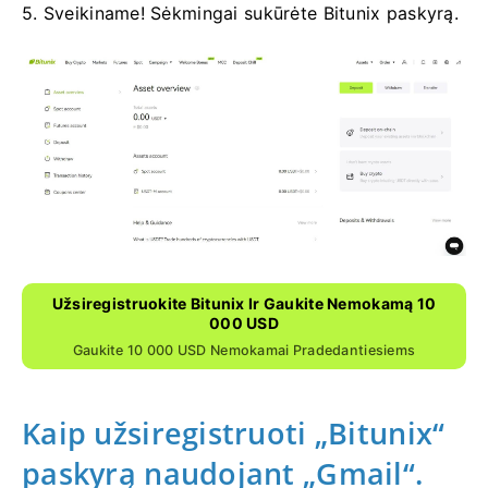
5. Sveikiname!
Sėkmingai sukūrėte Bitunix paskyrą.
Užsiregistruokite Bitunix Ir Gaukite Nemokamą 10
000 USD
Gaukite 10 000 USD Nemokamai Pradedantiesiems
Kaip užsiregistruoti „Bitunix“
paskyrą naudojant „Gmail“.