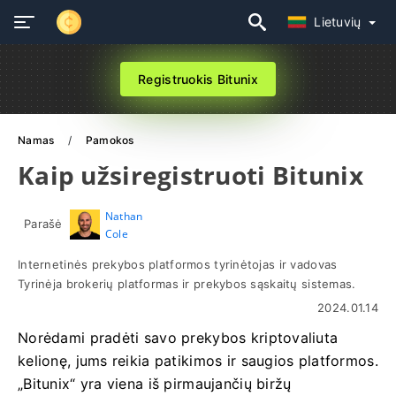
Lietuvių
Registruokis Bitunix
Namas
Pamokos
Kaip užsiregistruoti Bitunix
Nathan
Parašė
Cole
Internetinės prekybos platformos tyrinėtojas ir vadovas
Tyrinėja brokerių platformas ir prekybos sąskaitų sistemas.
2024.01.14
Norėdami pradėti savo prekybos kriptovaliuta
kelionę, jums reikia patikimos ir saugios platformos.
„Bitunix“ yra viena iš pirmaujančių biržų