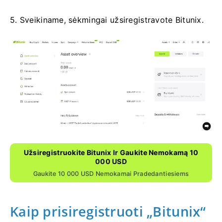
5. Sveikiname, sėkmingai užsiregistravote Bitunix.
Užsiregistruokite Bitunix Ir Gaukite Nemokamą 10
000 USD
Gaukite 10 000 USD Nemokamai Pradedantiesiems
Kaip prisiregistruoti „Bitunix“