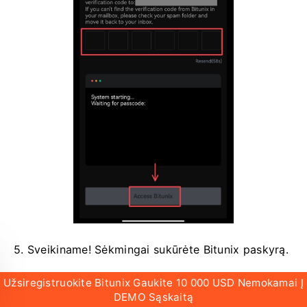
5. Sveikiname!
Sėkmingai sukūrėte Bitunix paskyrą.
Užsiregistruokite Bitunix Gaukite 10 000 USD Nemokamai Į
DEMO Sąskaitą