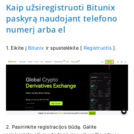
Kaip užsiregistruoti Bitunix
paskyrą naudojant telefono
numerį arba el
1. Eikite į
Bitunix
ir spustelėkite [
Registruotis
].
2. Pasirinkite registracijos būdą.
Galite