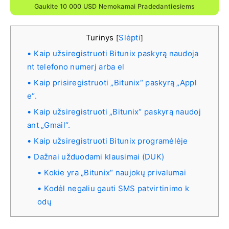
Gaukite 10 000 USD Nemokamai Pradedantiesiems
Turinys
Slėpti
[
]
Kaip užsiregistruoti Bitunix paskyrą naudoja
nt telefono numerį arba el
Kaip prisiregistruoti „Bitunix“ paskyrą „Appl
e“.
Kaip užsiregistruoti „Bitunix“ paskyrą naudoj
ant „Gmail“.
Kaip užsiregistruoti Bitunix programėlėje
Dažnai užduodami klausimai (DUK)
Kokie yra „Bitunix“ naujokų privalumai
Kodėl negaliu gauti SMS patvirtinimo k
odų