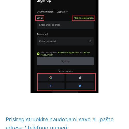
Prisiregistruokite naudodami savo el. pašto
adresą / telefono numerį: