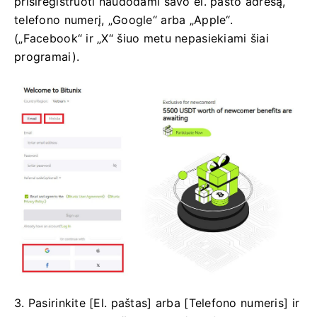
prisiregistruoti naudodami savo el. pašto adresą,
telefono numerį, „Google“ arba „Apple“.
(„Facebook“ ir „X“ šiuo metu nepasiekiami šiai
programai).
3. Pasirinkite [El. paštas] arba [Telefono numeris] ir