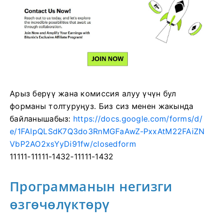
Арыз берүү жана комиссия алуу үчүн бул
форманы толтуруңуз.
Биз сиз менен жакында
байланышабыз:
https://docs.google.com/forms/d/
e/1FAIpQLSdK7Q3do3RnMGFaAwZ-PxxAtM22FAiZN
VbP2AO2xsYyDi91fw/closedform
11111-11111-1432-11111-1432
Программанын негизги
өзгөчөлүктөрү