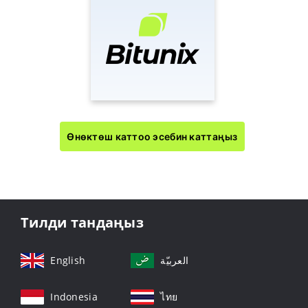
Өнөктөш каттоо эсебин каттаңыз
Тилди тандаңыз
English
العربيّة
Indonesia
ไทย