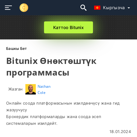
Кыргызча
Каттоо Bitunix
Башкы Бет
Bitunix Өнөктөштүк
программасы
Nathan
Жазган
Cole
Онлайн соода платформасынын изилдөөчүсү жана гид
жазуучусу
Брокердик платформаларды жана соода эсеп
системаларын изилдейт.
18.01.2024