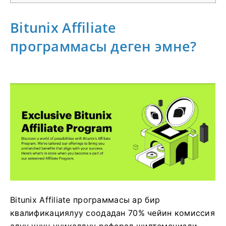
Bitunix Affiliate
программасы деген эмне?
Bitunix Affiliate программасы ар бир
квалификациялуу соодадан 70% чейин комиссия
алуу үчүн уникалдуу реферал шилтемеңизди