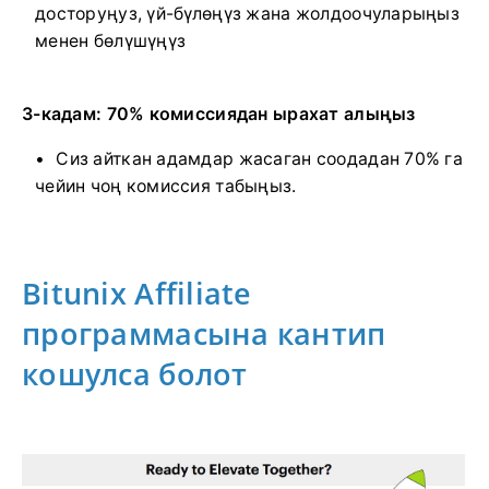
досторуңуз, үй-бүлөңүз жана жолдоочуларыңыз
менен бөлүшүңүз
3-кадам: 70% комиссиядан ырахат алыңыз
Сиз айткан адамдар жасаган соодадан 70% га
чейин чоң комиссия табыңыз.
Bitunix Affiliate
программасына кантип
кошулса болот