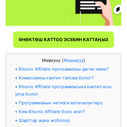
ӨНӨКТӨШ КАТТОО ЭСЕБИН КАТТАҢЫЗ
Мазмуну
Жашыруу
[
]
Bitunix Affiliate программасы деген эмне?
Комиссияны кантип тапсам болот?
Bitunix Affiliate программасына кантип кош
улса болот
Программанын негизги өзгөчөлүктөрү
Ким Bitunix Affiliate боло алат?
Шарттар жана жоболор