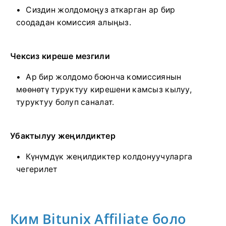
Сиздин жолдомоңуз аткарган ар бир
соодадан комиссия алыңыз.
Чексиз киреше мезгили
Ар бир жолдомо боюнча комиссиянын
мөөнөтү туруктуу кирешени камсыз кылуу,
туруктуу болуп саналат.
Убактылуу жеңилдиктер
Күнүмдүк жеңилдиктер колдонуучуларга
чегерилет
Ким Bitunix Affiliate боло