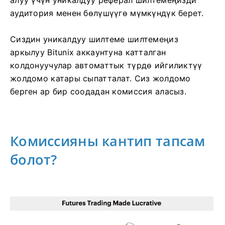
аудитория менен бөлүшүүгө мүмкүндүк берет.
Сиздин уникалдуу шилтеме шилтемеңиз
аркылуу Bitunix аккаунтуна катталган
колдонуучулар автоматтык түрдө ийгиликтүү
жолдомо катары сыпатталат.
Сиз жолдомо
берген ар бир соодадан комиссия аласыз.
Комиссияны кантип тапсам
болот?