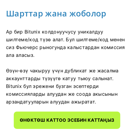
Шарттар жана жоболор
Ар бир Bitunix колдонуучусу уникалдуу
шилтеме/код түзө алат.
Бул шилтеме/код менен
сиз Фьючерс рыногунда калыстардан комиссия
ала аласыз.
Өзүн-өзү чакыруу үчүн дубликат же жасалма
аккаунттарды түзүүгө катуу тыюу салынат.
Bitunix бул эрежени бузган эсептерди
комиссияларды алуудан же соода акысынын
арзандатууларын алуудан ажыратат.
ӨНӨКТӨШ КАТТОО ЭСЕБИН КАТТАҢЫЗ