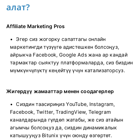
алат?
Affiliate Marketing Pros
Эгер сиз жогорку сапаттагы онлайн
маркетингди түзүүгө адистешкен болсоңуз,
айрыкча Facebook, Google Ads жана ар кандай
тармактар ​​сыяктуу платформаларда, сиз биздин
мүмкүнчүлүктү кеңейтүү үчүн катализаторсуз.
Жигердүү жамааттар менен соодагерлер
Сиздин таасириңиз YouTube, Instagram,
Facebook, Twitter, TradingView, Telegram
каналдарында гүлдөп жатабы, же сиз атайын
агымчы болсоңуз да, сиздин динамикалык
катышууңуз Bitunix үчүн оюнду өзгөртөт.