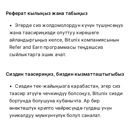
Реферат кылыңыз жана табыңыз
Эгерде сиз жолдомолордун күчүн түшүнсөңүз
жана таасириңизди олуттуу кирешеге
айландыргыңыз келсе, Bitunix компаниясынын
Refer and Earn программасы теңдешсиз
сыйлыктарга эшик ачат.
Сиздин таасириңиз, биздин кызматташтыгыбыз
Сиздин тек-жайыңызга карабастан, эгер сиз
таасир этүүгө чечкиндүү болсоңуз, Bitunix сизди
бортунда болушуна кубанычта.
Ар бир
өнөктөштүк крипто чөйрөсүндө гүлдөш үчүн
уникалдуу мүмкүнчүлүк болуп саналат.