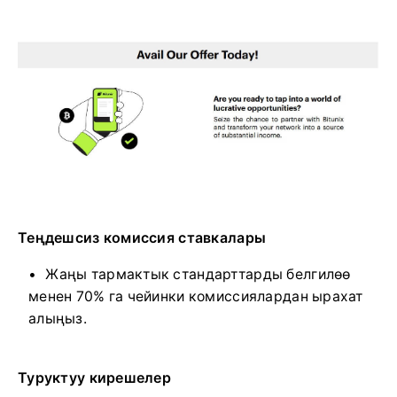
Теңдешсиз комиссия ставкалары
Жаңы тармактык стандарттарды белгилөө
менен 70% га чейинки комиссиялардан ырахат
алыңыз.
Туруктуу кирешелер