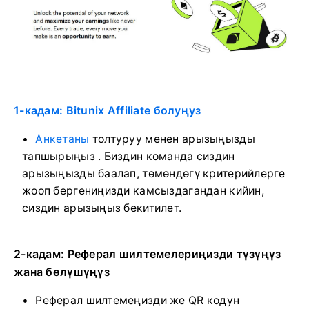
1-кадам: Bitunix Affiliate болуңуз
Анкетаны
толтуруу менен арызыңызды
тапшырыңыз
.
Биздин команда сиздин
арызыңызды баалап, төмөндөгү критерийлерге
жооп бергениңизди камсыздагандан кийин,
сиздин арызыңыз бекитилет.
2-кадам: Реферал шилтемелериңизди түзүңүз
жана бөлүшүңүз
Реферал шилтемеңизди же QR кодун