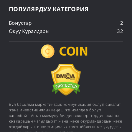
ПОПУЛЯРДУУ КАТЕГОРИЯ
Бонустар
2
Окуу Куралдары
32
Бул басылма маркетингдик коммуникация болуп саналат
жана инвестициялык кеңеш же изилдөө болуп
саналбайт. Анын мазмуну биздин эксперттердин жалпы
көз карашын чагылдырат жана жеке окурмандардын жеке
жагдайларын, инвестициялык тажрыйбасын же учурдагы