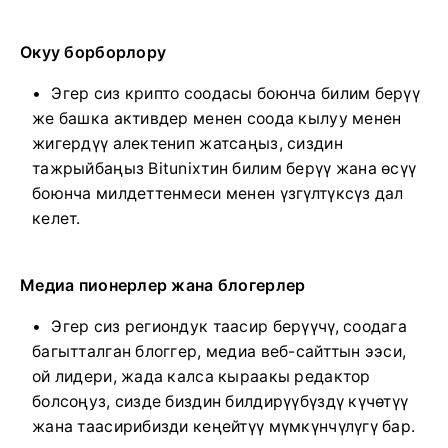
Окуу борборлору
Эгер сиз крипто соодасы боюнча билим берүү
же башка активдер менен соода кылуу менен
жигердүү алектенип жатсаңыз, сиздин
тажрыйбаңыз Bitunixтин билим берүү жана өсүү
боюнча милдеттенмеси менен үзгүлтүксүз дал
келет.
Медиа пионерлер жана блогерлер
Эгер сиз региондук таасир берүүчү, соодага
багытталган блоггер, медиа веб-сайттын ээси,
ой лидери, жада калса кыраакы редактор
болсоңуз, сизде биздин билдирүүбүздү күчөтүү
жана таасирибизди кеңейтүү мүмкүнчүлүгү бар.