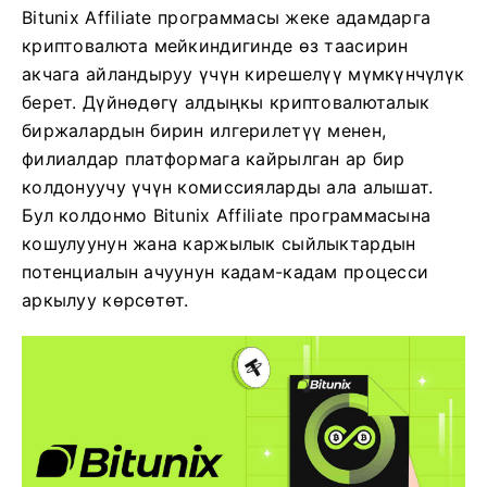
Bitunix Affiliate программасы жеке адамдарга
криптовалюта мейкиндигинде өз таасирин
акчага айландыруу үчүн кирешелүү мүмкүнчүлүк
берет. Дүйнөдөгү алдыңкы криптовалюталык
биржалардын бирин илгерилетүү менен,
филиалдар платформага кайрылган ар бир
колдонуучу үчүн комиссияларды ала алышат.
Бул колдонмо Bitunix Affiliate программасына
кошулуунун жана каржылык сыйлыктардын
потенциалын ачуунун кадам-кадам процесси
аркылуу көрсөтөт.