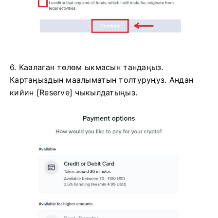
6. Каалаган төлөм ыкмасын тандаңыз.
Картаңыздын маалыматын толтуруңуз.
Андан
кийин [Reserve] чыкылдатыңыз.