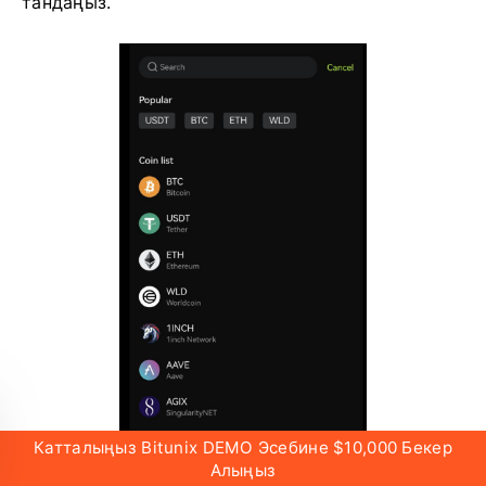
тандаңыз.
Катталыңыз Bitunix DEMO Эсебине $10,000 Бекер
Алыңыз