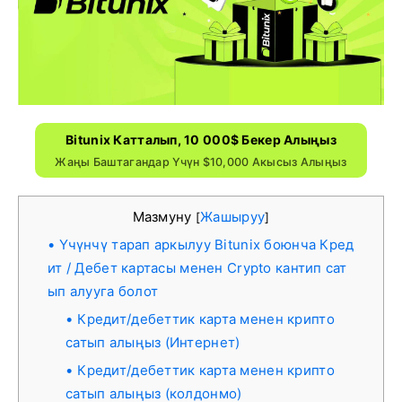
Bitunix Катталып, 10 000$ Бекер Алыңыз
Жаңы Баштагандар Үчүн $10,000 Акысыз Алыңыз
Мазмуну
Жашыруу
[
]
Үчүнчү тарап аркылуу Bitunix боюнча Кред
ит / Дебет картасы менен Crypto кантип сат
ып алууга болот
Кредит/дебеттик карта менен крипто
сатып алыңыз (Интернет)
Кредит/дебеттик карта менен крипто
сатып алыңыз (колдонмо)