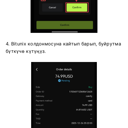
4. Bitunix колдонмосуна кайтып барып, буйрутма
бүткүчө күтүңүз.