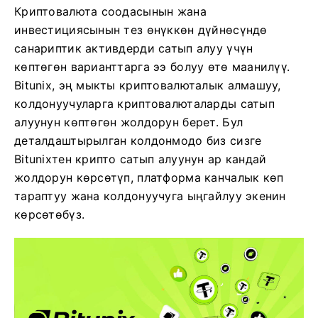
Криптовалюта соодасынын жана
инвестициясынын тез өнүккөн дүйнөсүндө
санариптик активдерди сатып алуу үчүн
көптөгөн варианттарга ээ болуу өтө маанилүү.
Bitunix, эң мыкты криптовалюталык алмашуу,
колдонуучуларга криптовалюталарды сатып
алуунун көптөгөн жолдорун берет. Бул
деталдаштырылган колдонмодо биз сизге
Bitunixтен крипто сатып алуунун ар кандай
жолдорун көрсөтүп, платформа канчалык көп
тараптуу жана колдонуучуга ыңгайлуу экенин
көрсөтөбүз.