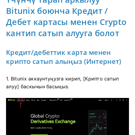
Bitunix боюнча Кредит /
Дебет картасы менен Crypto
кантип сатып алууга болот
Кредит/дебеттик карта менен
крипто сатып алыңыз (Интернет)
1. Bitunix аккаунтуңузга кирип, [Крипто сатып
алуу] баскычын басыңыз.