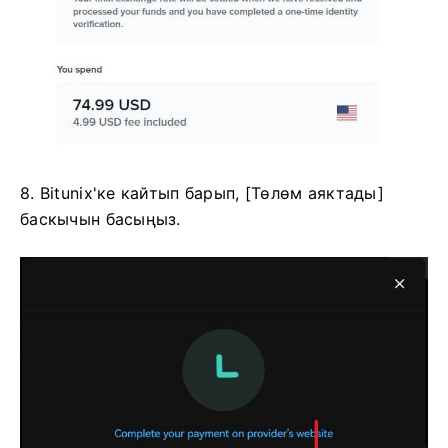
8. Bitunix'ке кайтып барып, [Төлөм аяктады]
баскычын басыңыз.