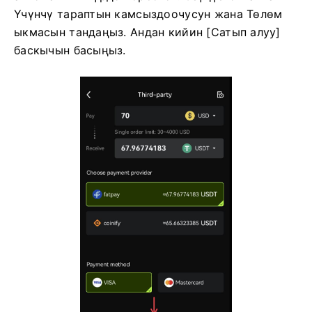
Үчүнчү тараптын камсыздоочусун жана Төлөм
ыкмасын тандаңыз.
Андан кийин [Сатып алуу]
баскычын басыңыз.