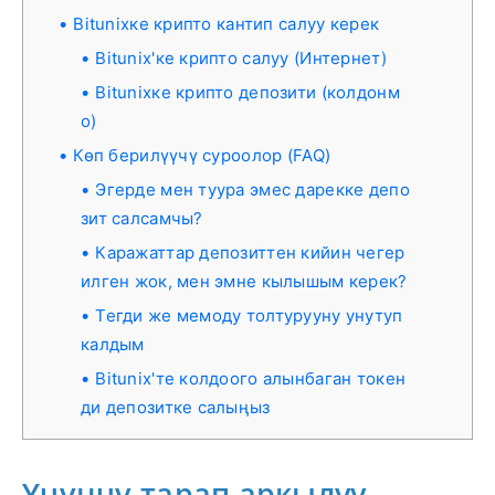
Bitunixке крипто кантип салуу керек
Bitunix'ке крипто салуу (Интернет)
Bitunixке крипто депозити (колдонм
о)
Көп берилүүчү суроолор (FAQ)
Эгерде мен туура эмес дарекке депо
зит салсамчы?
Каражаттар депозиттен кийин чегер
илген жок, мен эмне кылышым керек?
Тегди же мемоду толтурууну унутуп
калдым
Bitunix'те колдоого алынбаган токен
ди депозитке салыңыз
Үчүнчү тарап аркылуу