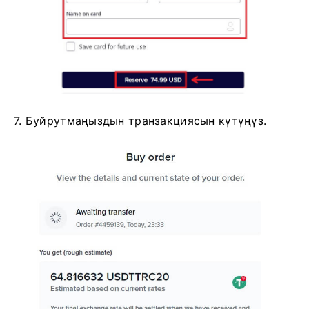
7. Буйрутмаңыздын транзакциясын күтүңүз.