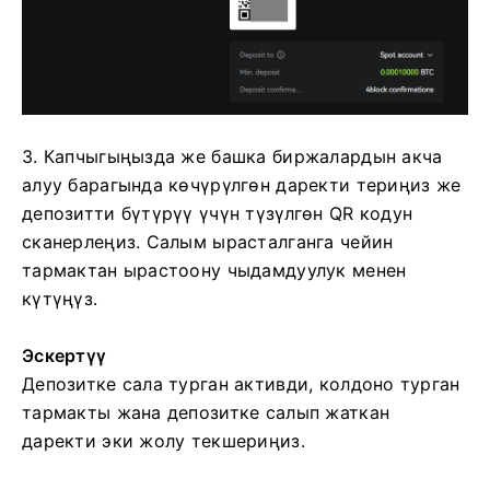
3. Капчыгыңызда же башка биржалардын акча
алуу барагында көчүрүлгөн даректи териңиз же
депозитти бүтүрүү үчүн түзүлгөн QR кодун
сканерлеңиз.
Салым ырасталганга чейин
тармактан ырастоону чыдамдуулук менен
күтүңүз.
Эскертүү
Депозитке сала турган активди, колдоно турган
тармакты жана депозитке салып жаткан
даректи эки жолу текшериңиз.