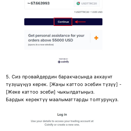
5. Сиз провайдердин баракчасында аккаунт
түзүшүңүз керек.
[Жаңы каттоо эсебин түзүү] -
[Жеке каттоо эсеби] чыкылдатыңыз.
Бардык керектүү маалыматтарды толтуруңуз.