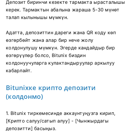
Депозит биринчи кезекте тармакта ырасталышы
керек.
Тармактын абалына жараша 5-30 мүнөт
талап кылынышы мүмкүн.
Адатта, депозиттин дареги жана QR коду көп
өзгөрбөйт жана алар бир нече жолу
колдонулушу мүмкүн.
Эгерде кандайдыр бир
өзгөрүүлөр болсо, Bitunix биздин
колдонуучуларга кулактандыруулар аркылуу
кабарлайт.
Bitunixке крипто депозити
(колдонмо)
1. Bitunix тиркемесинде аккаунтуңузга кирип,
[Крипто салуу/сатып алуу] - [Чынжырдагы
депозитти] басыңыз.