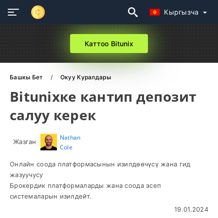
Кыргызча
Каттоо Bitunix
Башкы Бет
Окуу Куралдары
Bitunixке кантип депозит
салуу керек
Nathan
Жазган
Cole
Онлайн соода платформасынын изилдөөчүсү жана гид
жазуучусу
Брокердик платформаларды жана соода эсеп
системаларын изилдейт.
19.01.2024