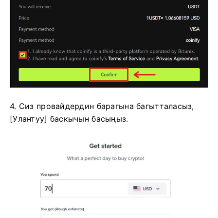
4. Сиз провайдердин барагына багытталасыз,
[Улантуу] баскычын басыңыз.