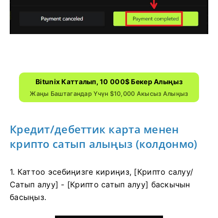
Bitunix Катталып, 10 000$ Бекер Алыңыз
Жаңы Баштагандар Үчүн $10,000 Акысыз Алыңыз
Кредит/дебеттик карта менен
крипто сатып алыңыз (колдонмо)
1. Каттоо эсебиңизге кириңиз, [Крипто салуу/
Сатып алуу] - [Крипто сатып алуу] баскычын
басыңыз.