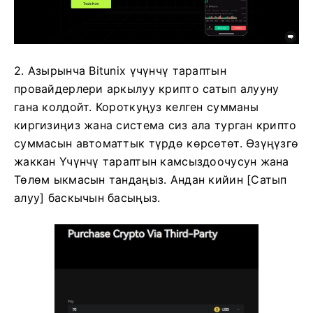
2. Азырынча Bitunix үчүнчү тараптын
провайдерлери аркылуу крипто сатып алууну
гана колдойт.
Короткуңуз келген сумманы
киргизиңиз жана система сиз ала турган крипто
суммасын автоматтык түрдө көрсөтөт.
Өзүңүзгө
жаккан Үчүнчү тараптын камсыздоочусун жана
Төлөм ыкмасын тандаңыз.
Андан кийин [Сатып
алуу] баскычын басыңыз.