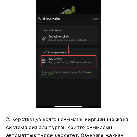
2. Короткуңуз келген сумманы киргизиңиз жана
система сиз ала турган крипто суммасын
автоматтык түрдө көрсөтөт.
Өзүңүзгө жаккан