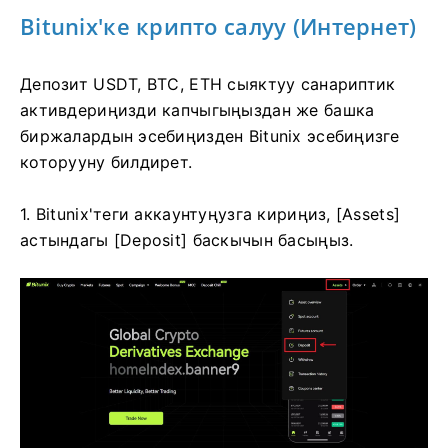
Bitunix'ке крипто салуу (Интернет)
Депозит USDT, BTC, ETH сыяктуу санариптик
активдериңизди капчыгыңыздан же башка
биржалардын эсебиңизден Bitunix эсебиңизге
которууну билдирет.
1. Bitunix'теги аккаунтуңузга кириңиз, [Assets]
астындагы [Deposit] баскычын басыңыз.