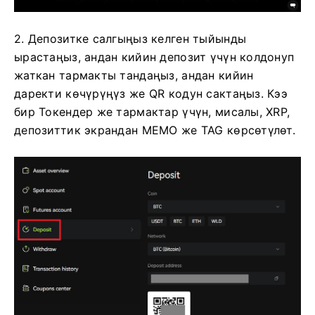
2. Депозитке салгыңыз келген тыйынды
ырастаңыз, андан кийин депозит үчүн колдонуп
жаткан тармакты тандаңыз, андан кийин
даректи көчүрүңүз же QR кодун сактаңыз.
Кээ
бир Токендер же тармактар ​​үчүн, мисалы, XRP,
депозиттик экрандан MEMO же TAG көрсөтүлөт.