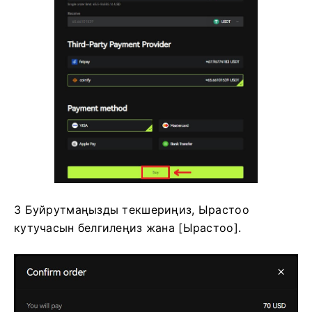
3 Буйрутмаңызды текшериңиз, Ырастоо
кутучасын белгилеңиз жана [Ырастоо].