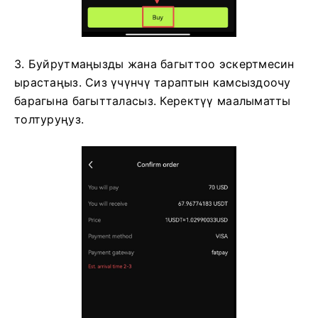
3. Буйрутмаңызды жана багыттоо эскертмесин
ырастаңыз.
Сиз үчүнчү тараптын камсыздоочу
барагына багытталасыз.
Керектүү маалыматты
толтуруңуз.