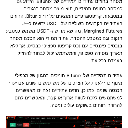
מסחר בחוזים עתידיים תמידיים של Bitunix, הידוע גם
כמסחר בחוזים תמידיים, הוא מוצר מסחר בנגזרים
במטבעות קריפטוגרפיים המוצעים על ידי Bitunix.
החוזים
העתידיים הקבועים בשוליים של USDT ידועים כ-U-
Margined Futures, מה שאומר שה-USDT משמש כמטבע
הנקוב וגם כמטבע ההסדר.
עתיד תמידי הוא הסכם מסחר
בנכסים פיננסיים עם נכס קריפטו ספציפי כבסיס, אך ללא
תאריך מסירה ספציפי, והמשתמש יכול לבחור להחזיק
בעמדה בכל עת.
עתידים תמידיים של Bitunix תומכים במגוון של מכפילי
מינוף כדי לענות על הצרכים של משתמשים שונים עם יעדי
הכנסה שונים.
כמו כן, חוזים עתידיים נצחיים מאפשרים
למשתמשים ללכת לטווח ארוך או קצר, ומאפשרים להם
להרוויח רווחים בשווקים עולים ומטה.