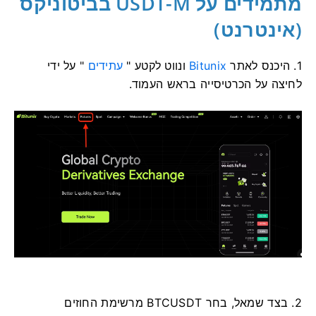
מתמידים על USDT-M בביטוניקס
(אינטרנט)
1. היכנס לאתר
Bitunix
ונווט לקטע "
עתידים
" על ידי
לחיצה על הכרטיסייה בראש העמוד.
2. בצד שמאל, בחר BTCUSDT מרשימת החוזים