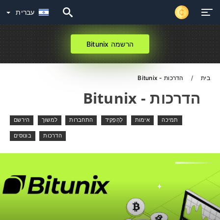
עברית
הרשמה Bitunix
בית
הדרכות - Bitunix
הדרכות - Bitunix
תמיכה
אימות
לְהַפְקִיד
התחברות
למשוך
הירשם
הדרכות
בונוסים