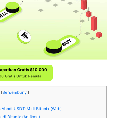
Dapatkan Gratis $10,000
0 Gratis Untuk Pemula
i
Bersembunyi
[
]
 Abadi USDT-M di Bitunix (Web)
i Bitunix (Aplikasi)