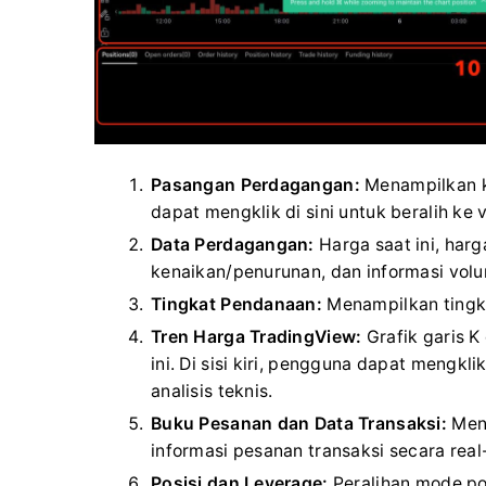
Pasangan Perdagangan:
Menampilkan ko
dapat mengklik di sini untuk beralih ke v
Data Perdagangan:
Harga saat ini, harg
kenaikan/penurunan, dan informasi vol
Tingkat Pendanaan:
Menampilkan tingka
Tren Harga TradingView:
Grafik garis 
ini.
Di sisi kiri, pengguna dapat mengkli
analisis teknis.
Buku Pesanan dan Data Transaksi:
Mena
informasi pesanan transaksi secara real
Posisi dan Leverage:
Peralihan mode po