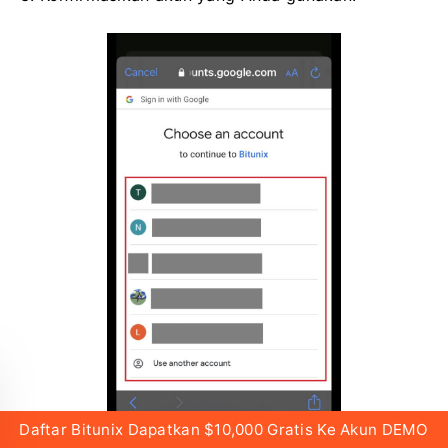
Daftar Bitunix Dapatkan $10,000 Gratis Ke Akun DEMO