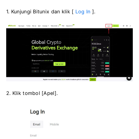
1. Kunjungi Bitunix dan klik [
Log In
].
2. Klik tombol [Apel].