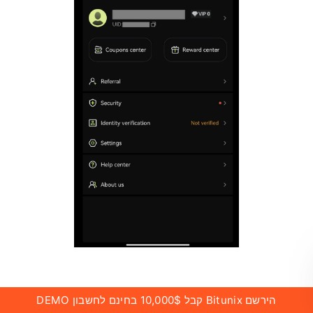
הירשם Bitunix קבל 10,000$ בחינם לחשבון DEMO
הירשם עם חשבון Google שלך