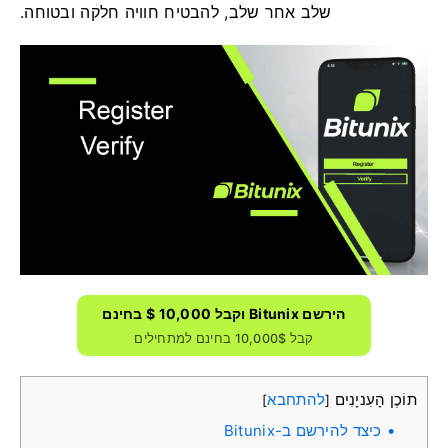
שלב אחר שלב, להבטיח חוויה חלקה ובטוחה.
הירשם Bitunix וקבל 10,000 $ בחינם
קבל 10,000$ בחינם למתחילים
תוֹכֶן הָעִניָנִים
להתחבא
]
[
כיצד להירשם ב-Bitunix