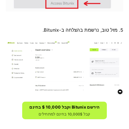
5. מזל טוב, נרשמת בהצלחה ב-Bitunix.
הירשם Bitunix וקבל 10,000 $ בחינם
קבל 10,000$ בחינם למתחילים