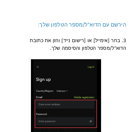
הירשם עם הדוא"ל/מספר הטלפון שלך:
3. בחר [אימייל] או [רישום נייד] והזן את כתובת
הדוא"ל/מספר הטלפון והסיסמה שלך.