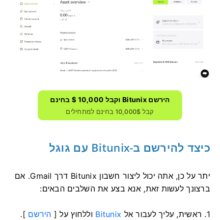
הירשם Bitunix וקבל 10,000 $ בחינם
קבל 10,000$ בחינם למתחילים
כיצד להירשם ב-Bitunix עם גוגל
יתר על כן, אתה יכול ליצור חשבון Bitunix דרך Gmail.
אם
ברצונך לעשות זאת, אנא בצע את השלבים הבאים:
1. ראשית, עליך לעבור אל
Bitunix
וללחוץ על [
הירשם
].