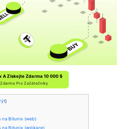
ix A Získejte Zdarma 10 000 $
$ Zdarma Pro Začátečníky
rýt
]
 na Bitunix (web)
na Bitunix (aplikace)