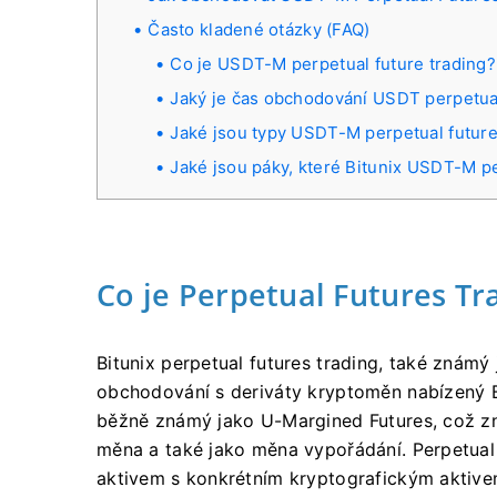
Často kladené otázky (FAQ)
Co je USDT-M perpetual future trading?
Jaký je čas obchodování USDT perpetua
Jaké jsou typy USDT-M perpetual future
Jaké jsou páky, které Bitunix USDT-M p
Co je Perpetual Futures Tr
Bitunix perpetual futures trading, také známý 
obchodování s deriváty kryptoměn nabízený 
běžně známý jako U-Margined Futures, což z
měna a také jako měna vypořádání.
Perpetual
aktivem s konkrétním kryptografickým aktive