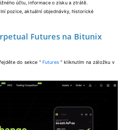
žného účtu, informace o zisku a ztrátě.
ní pozice, aktuální objednávky, historické
petual Futures na Bitunix
řejděte do sekce "
Futures
" kliknutím na záložku v