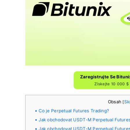
Zaregistrujte Se Bitun
Získejte 10 000 
Obsah
Sk
[
Co je Perpetual Futures Trading?
Jak obchodovat USDT-M Perpetual Futures
Jak obchodovat USDT-M Perpetual Futures 