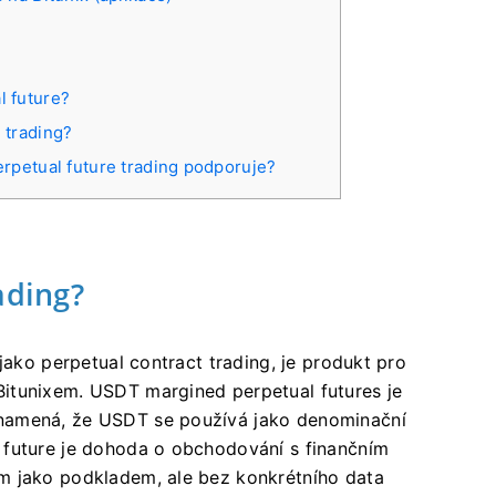
l future?
 trading?
erpetual future trading podporuje?
ading?
jako perpetual contract trading, je produkt pro
Bitunixem.
USDT margined perpetual futures je
namená, že USDT se používá jako denominační
 future je dohoda o obchodování s finančním
m jako podkladem, ale bez konkrétního data