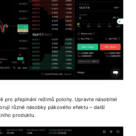
aně pro přepínání režimů polohy.
Upravte násobitel
rují různé násobky pákového efektu – další
ního produktu.