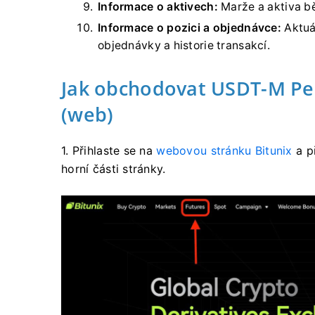
Informace o aktivech:
Marže a aktiva bě
Informace o pozici a objednávce:
Aktuál
objednávky a historie transakcí.
Jak obchodovat USDT-M Per
(web)
1. Přihlaste se na
webovou stránku Bitunix
a p
horní části stránky.