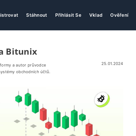
istrovat
Stáhnout
Přihlásit Se
Vklad
Ověření
x
a Bitunix
25.01.2024
tformy a autor průvodce
systémy obchodních účtů.