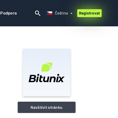
Čeština
Podpora
Čeština
Registrovat
Navštívit stránku