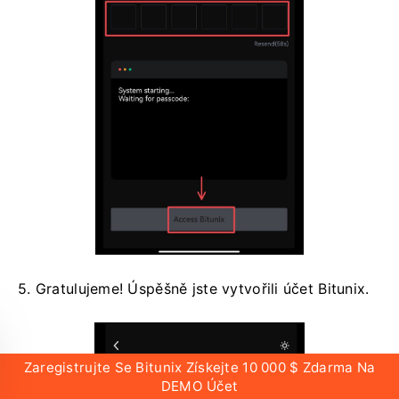
5. Gratulujeme!
Úspěšně jste vytvořili účet Bitunix.
Zaregistrujte Se Bitunix Získejte 10 000 $ Zdarma Na
DEMO Účet