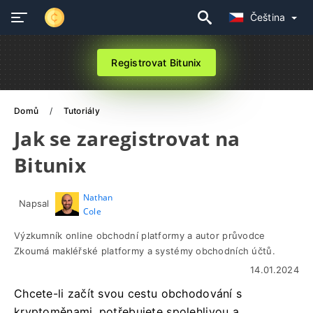
Čeština
Registrovat Bitunix
Domů
Tutoriály
Jak se zaregistrovat na
Bitunix
Nathan
Napsal
Cole
Výzkumník online obchodní platformy a autor průvodce
Zkoumá makléřské platformy a systémy obchodních účtů.
14.01.2024
Chcete-li začít svou cestu obchodování s
kryptoměnami, potřebujete spolehlivou a