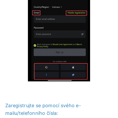
Zaregistrujte se pomocí svého e-
mailu/telefonního čísla: