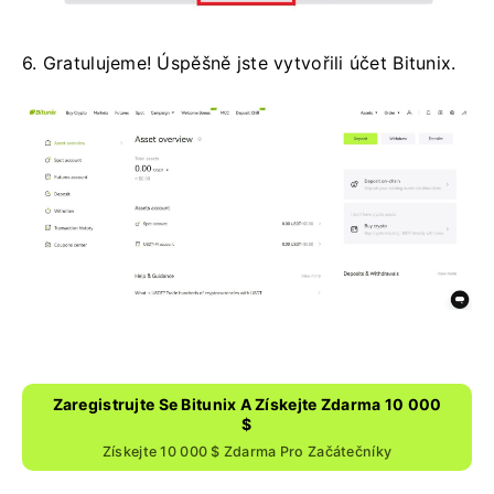
6. Gratulujeme!
Úspěšně jste vytvořili účet Bitunix.
Zaregistrujte Se Bitunix A Získejte Zdarma 10 000
$
Získejte 10 000 $ Zdarma Pro Začátečníky