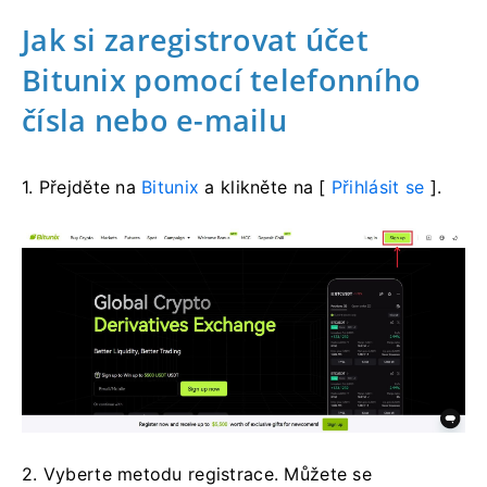
Jak si zaregistrovat účet
Bitunix pomocí telefonního
čísla nebo e-mailu
1. Přejděte na
Bitunix
a klikněte na [
Přihlásit se
].
2. Vyberte metodu registrace.
Můžete se