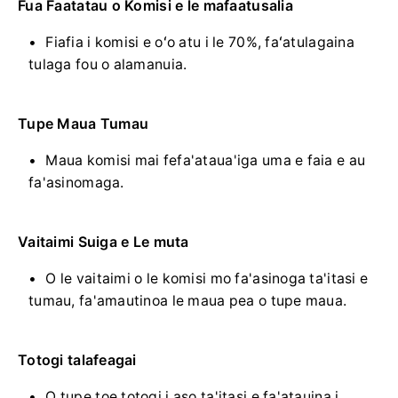
Fua Faatatau o Komisi e le mafaatusalia
Fiafia i komisi e oʻo atu i le 70%, faʻatulagaina
tulaga fou o alamanuia.
Tupe Maua Tumau
Maua komisi mai fefa'ataua'iga uma e faia e au
fa'asinomaga.
Vaitaimi Suiga e Le muta
O le vaitaimi o le komisi mo fa'asinoga ta'itasi e
tumau, fa'amautinoa le maua pea o tupe maua.
Totogi talafeagai
O tupe toe totogi i aso ta'itasi e fa'atauina i