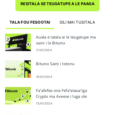
RESITALA SE TEUGATUPE A LE PAAGA
TALA FOU FESOOTAI
SILI MAI TUSITALA
Auala e tatala ai le teugatupe ma
saini i le Bitunix
17/01/2024
Bitunix Saini i totonu
19/01/2024
Faʻafefea ona Fefaʻatauaʻiga
Crypto ma Aveese i luga ole
Bitunix
13/01/2024