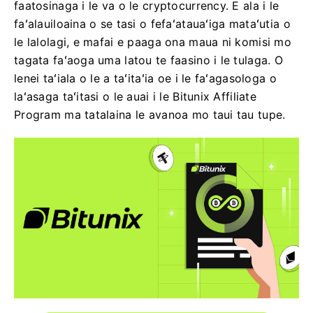
faatosinaga i le va o le cryptocurrency. E ala i le
faʻalauiloaina o se tasi o fefaʻatauaʻiga mataʻutia o
le lalolagi, e mafai e paaga ona maua ni komisi mo
tagata faʻaoga uma latou te faasino i le tulaga. O
lenei taʻiala o le a taʻitaʻia oe i le faʻagasologa o
laʻasaga taʻitasi o le auai i le Bitunix Affiliate
Program ma tatalaina le avanoa mo taui tau tupe.