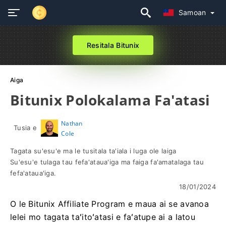
Samoan
Resitala Bitunix
Aiga
Bitunix Polokalama Fa'atasi
Nathan
Tusia e
Cole
Tagata su'esu'e ma le tusitala ta'iala i luga ole laiga
Su'esu'e tulaga tau fefa'ataua'iga ma faiga fa'amatalaga tau
fefa'ataua'iga.
18/01/2024
O le Bitunix Affiliate Program e maua ai se avanoa
lelei mo tagata taʻitoʻatasi e faʻatupe ai a latou