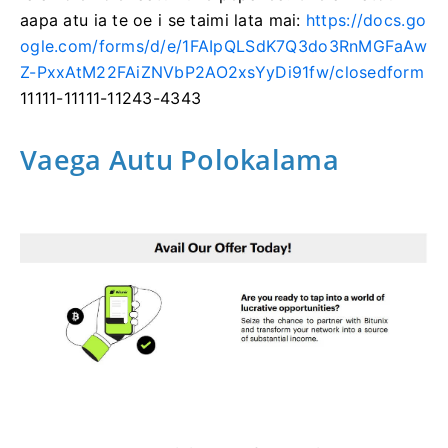
aapa atu ia te oe i se taimi lata mai:
https://docs.go
ogle.com/forms/d/e/1FAIpQLSdK7Q3do3RnMGFaAw
Z-PxxAtM22FAiZNVbP2AO2xsYyDi91fw/closedform
11111-11111-11243-4343
Vaega Autu Polokalama