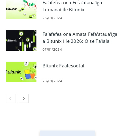
Fa'afefea ona Fefa'ataua'iga
Lumanai ile Bitunix
25/01/2024
Fa'afefea ona Amata Fefa'ataua'iga
a Bitunix i le 2026: O se Ta'iala
La'asaga I La'asaga mo Tagata
07/01/2024
Amata
Bitunix Faafesootai
26/01/2024