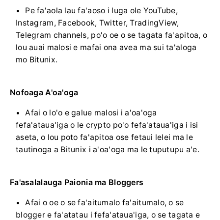
Pe fa'aola lau fa'aoso i luga ole YouTube,
Instagram, Facebook, Twitter, TradingView,
Telegram channels, po'o oe o se tagata fa'apitoa, o
lou auai malosi e mafai ona avea ma sui ta'aloga
mo Bitunix.
Nofoaga A'oa'oga
Afai o lo'o e galue malosi i a'oa'oga
fefa'ataua'iga o le crypto po'o fefa'ataua'iga i isi
aseta, o lou poto fa'apitoa ose fetaui lelei ma le
tautinoga a Bitunix i a'oa'oga ma le tuputupu a'e.
Fa'asalalauga Paionia ma Bloggers
Afai o oe o se fa'aitumalo fa'aitumalo, o se
blogger e fa'atatau i fefa'ataua'iga, o se tagata e