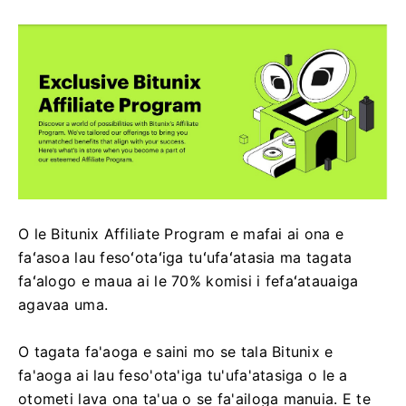
O le Bitunix Affiliate Program e mafai ai ona e
faʻasoa lau fesoʻotaʻiga tuʻufaʻatasia ma tagata
faʻalogo e maua ai le 70% komisi i fefaʻatauaiga
agavaa uma.
O tagata fa'aoga e saini mo se tala Bitunix e
fa'aoga ai lau feso'ota'iga tu'ufa'atasiga o le a
otometi lava ona ta'ua o se fa'ailoga manuia.
E te