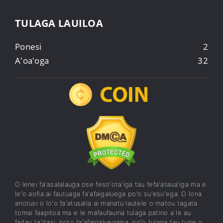
TULAGA LAUILOA
Ponesi
2
A'oa'oga
32
O lenei fa'asalalauga ose feso'ota'iga tau fefa'ataua'iga ma e
le'o aofia ai fautuaga fa'afaigaluega po'o su'esu'ega. O lona
anotusi o loʻo faʻatusalia ai manatu lautele o matou tagata
tomai faapitoa ma e le mafaufauina tulaga patino a le au
faitau taʻitasi, poto faʻafaigaluegaina, poʻo tulaga tau tupe o