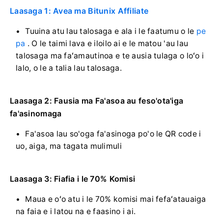
Laasaga 1: Avea ma Bitunix Affiliate
Tuuina atu lau talosaga e ala i le faatumu o le
pe
pa
.
O le taimi lava e iloilo ai e le matou 'au lau
talosaga ma faʻamautinoa e te ausia tulaga o loʻo i
lalo, o le a talia lau talosaga.
Laasaga 2: Fausia ma Fa'asoa au feso'ota'iga
fa'asinomaga
Fa'asoa lau so'oga fa'asinoga po'o le QR code i
uo, aiga, ma tagata mulimuli
Laasaga 3: Fiafia i le 70% Komisi
Maua e oʻo atu i le 70% komisi mai fefaʻatauaiga
na faia e i latou na e faasino i ai.