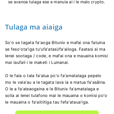
se avanoa tulaga ese e manuia ai i le malo crypto.
Tulaga ma aiaiga
So'o se tagata fa'aoga Bitunix e mafai ona fatuina
se feso'ota'iga tu'ufa'atasi/fa'ailoga.
Faatasi ai ma
lenei sootaga / code, e mafai ona e mauaina komisi
mai laufali i le maketi i Lumanai.
O le faia o tala fa'alua po'o fa'amatalaga pepelo
mo le vala'au a le tagata lava ia e matua fa'asāina.
O le a fa'aleaogaina e le Bitunix fa'amatalaga e
solia ai lenei tulafono mai le mauaina o komisi po'o
le mauaina o fa'aitiitiga tau fefa'ataua'iga.