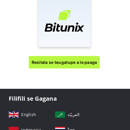
Resitala se teugatupe a le paaga
Filifili se Gagana
English
العربيّة
Indonesia
ไทย