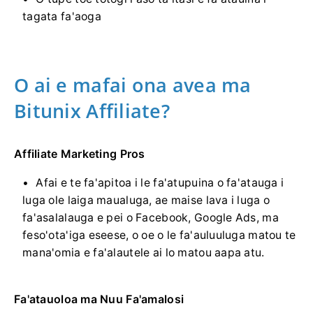
tagata fa'aoga
O ai e mafai ona avea ma
Bitunix Affiliate?
Affiliate Marketing Pros
Afai e te fa'apitoa i le fa'atupuina o fa'atauga i
luga ole laiga maualuga, ae maise lava i luga o
fa'asalalauga e pei o Facebook, Google Ads, ma
feso'ota'iga eseese, o oe o le fa'auluuluga matou te
mana'omia e fa'alautele ai lo matou aapa atu.
Fa'atauoloa ma Nuu Fa'amalosi