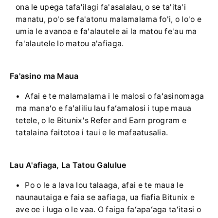
ona le upega tafa'ilagi fa'asalalau, o se ta'ita'i
manatu, po'o se fa'atonu malamalama fo'i, o lo'o e
umia le avanoa e fa'alautele ai la matou fe'au ma
fa'alautele lo matou a'afiaga.
Fa'asino ma Maua
Afai e te malamalama i le malosi o faʻasinomaga
ma manaʻo e faʻaliliu lau faʻamalosi i tupe maua
tetele, o le Bitunix's Refer and Earn program e
tatalaina faitotoa i taui e le mafaatusalia.
Lau A'afiaga, La Tatou Galulue
Po o le a lava lou talaaga, afai e te maua le
naunautaiga e faia se aafiaga, ua fiafia Bitunix e
ave oe i luga o le vaa.
O faiga faʻapaʻaga taʻitasi o