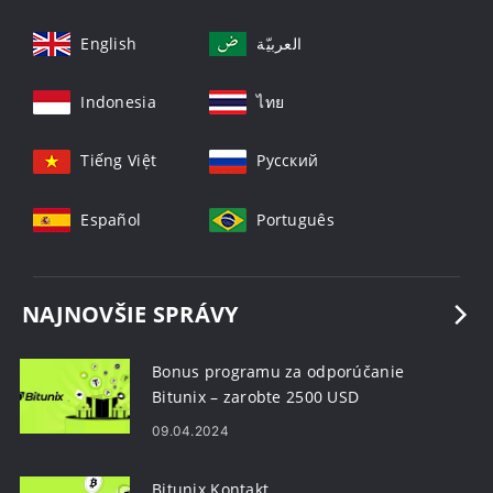
English
العربيّة
Indonesia
ไทย
Tiếng Việt
Русский
Español
Português
NAJNOVŠIE SPRÁVY
Bonus programu za odporúčanie
Bitunix – zarobte 2500 USD
09.04.2024
Bitunix Kontakt