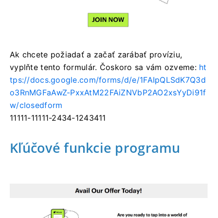
Ak chcete požiadať a začať zarábať províziu,
vyplňte tento formulár.
Čoskoro sa vám ozveme:
ht
tps://docs.google.com/forms/d/e/1FAIpQLSdK7Q3d
o3RnMGFaAwZ-PxxAtM22FAiZNVbP2AO2xsYyDi91f
w/closedform
11111-11111-2434-1243411
Kľúčové funkcie programu