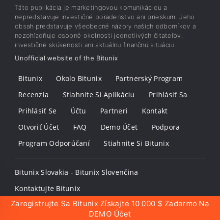
Táto publikácia je marketingovou komunikáciou a
nepredstavuje investičné poradenstvo ani prieskum. Jeho
obsah predstavuje všeobecné názory našich odborníkov a
nezohľadňuje osobné okolnosti jednotlivých čitateľov,
investičné skúsenosti ani aktuálnu finančnú situáciu.
Unofficial website of the Bitunix
Bitunix
Okolo Bitunix
Partnerský Program
Recenzia
Stiahnite Si Aplikáciu
Prihlásiť Sa
Prihlásiť Se
Účtu
Partneri
Kontakt
Otvoriť Účet
FAQ
Demo Účet
Podpora
Program Odporúčaní
Stiahnite Si Bitunix
Bitunix Slovakia - Bitunix Slovenčina
Kontaktujte Bitunix
Zaregistrujte Sa Bitunix Získajte 10 000 $ Zadarmo Na
DEMO Účet