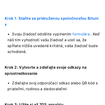
Krok 1: Staňte sa pridruženou spoločnosťou Bituni
x
Svoju žiadosť odošlite vyplnením
formulára
.
Keď
náš tím vyhodnotí vašu žiadosť a uistí sa, že
spĺňate nižšie uvedené kritériá, vaša žiadosť bude
schválená.
Krok 2: Vytvorte a zdieľajte svoje odkazy na
sprostredkovanie
Zdieľajte svoj odporúčací odkaz alebo QR kód s
priateľmi, rodinou a sledovateľmi
Krok 3: Užite si až 70% províziu