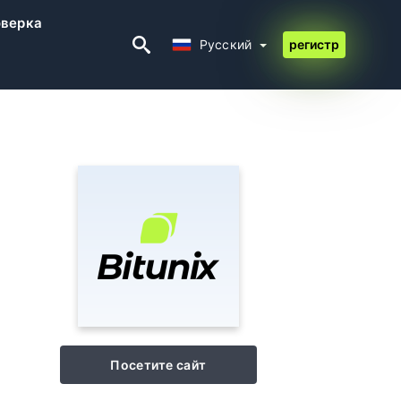
верка
Русский
Русский
регистр
Посетите сайт