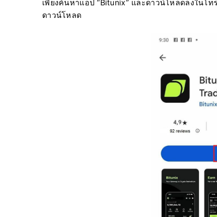
เพียงค้นหาแอป “Bitunix” และดาวน์โหลดลงในโท
ดาวน์โหลด