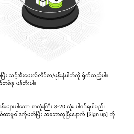
ြီး သင့်အီးမေးလ်လိပ်စာ/ဖုန်းနံပါတ်ကို ရိုက်ထည့်ပါ။
်တစ်ခု ဖန်တီးပါ။
န်းများပါသော စာလုံးကြီး 8-20 လုံး ပါဝင်ရပါမည်။
ိုယ်တာမူဝါဒကိုဖတ်ပြီး သဘောတူပြီးနောက် [Sign up] ကို