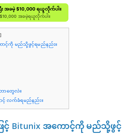
ပြီး အခမဲ့ $10,000 ရယူလိုက်ပါ။
$10,000 အခမဲ့ရယူလိုက်ပါ။
။
]
ာင့်ကို မည်သို့ဖွင့်ရမည်နည်း။
 ဘာတွေလဲ။
ြောင့် လက်ခံရမည်နည်း။
ြင့် Bitunix အကောင့်ကို မည်သို့ဖွင့်