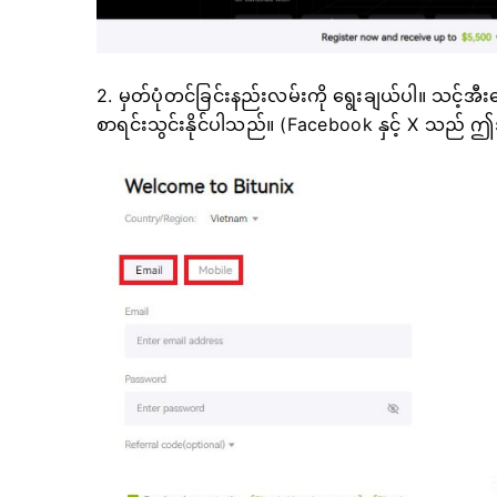
2. မှတ်ပုံတင်ခြင်းနည်းလမ်းကို ရွေးချယ်ပါ။
သင့်အီးမ
စာရင်းသွင်းနိုင်ပါသည်။
(Facebook နှင့် X သည် 