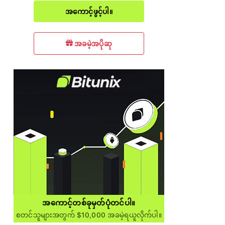
အကောင့်ဖွင့်ပါ။
အခမဲ့အပိုဆု
အကောင့်တစ်ခုမှတ်ပုံတင်ပါ။
စတင်သူများအတွက် $10,000 အခမဲ့ရယူလိုက်ပါ။