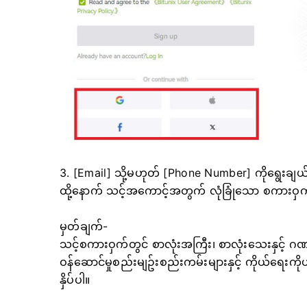
3. [Email] သို့မဟုတ် [Phone Number] ကိုရွေးချယ်ပ
ထို့နောက် သင့်အကောင့်အတွက် လုံခြုံသော စကားဝှက
မှတ်ချက်-
သင့်စကားဝှက်တွင် စာလုံးအကြီး၊ စာလုံးသေးနှင့် ဂဏ
ဝန်ဆောင်မှုစည်းမျဥ်းစည်းကမ်းများနှင့် ကိုယ်ရေးက
နှိပ်ပါ။