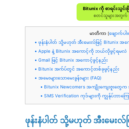
Bitunix ကို စာရင်းသွင်း
စတင်သူများအတွက် 
မာတိကာ
ဖျောက်ပါ
[
ဖုန်းနံပါတ် သို့မဟုတ် အီးမေးလ်ဖြင့် Bitunix အကေ
Apple နဲ့ Bitunix အကောင့်ကို ဘယ်လိုဖွင့်ရမလဲ
Gmail ဖြင့် Bitunix အကောင့်ဖွင့်နည်း
Bitunix အက်ပ်တွင် အကောင့်တစ်ခုဖွင့်နည်း
အမေးများသောမေးခွန်းများ (FAQ)
Bitunix Newcomers အကျိုးကျေးဇူးတွေက
SMS Verification ကုဒ်များကို ကျွန်ုပ်ဘာက
ဖုန်းနံပါတ် သို့မဟုတ် အီးမေးလ်ဖ