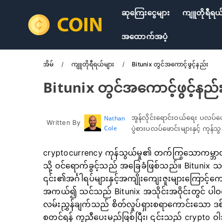
ဆုကြေးငွေများ
ကျူတိုရီရယ
အထောက်အပံ့
အိမ်
ကျူတိုရီရယ်များ
Bitunix တွင်အကောင့်ဖွင့်နည်း
Bitunix တွင်အကောင့်ဖွင့်နည်
အွန်လိုင်းရောင်းဝယ်ရေး ပလပ်ဖ
Nathan
Written By
Cole
ပွဲစားပလပ်ဖောင်းများနှင့် ကုန
cryptocurrency ကုန်သွယ်မှု၏ တက်ကြွသောကမ္ဘာတွင
သို့ ဝင်ရောက်ခွင့်သည် အခြေခံဖြစ်သည်။ Bitunix
၎င်း၏အင်္ဂါရပ်များနှင့်အကျိုးကျေးဇူးများကြောင့
အကယ်၍ သင်သည် Bitunix အသိုင်းအဝိုင်းတွင် ပါဝင်
လမ်းညွှန်ချက်သည် စိတ်လှုပ်ရှားစရာကောင်းသော ဒစ်ဂျစ
စတင်ရန် ကူညီပေးမည်ဖြစ်ပြီး၊ ၎င်းသည် crypto ဝ