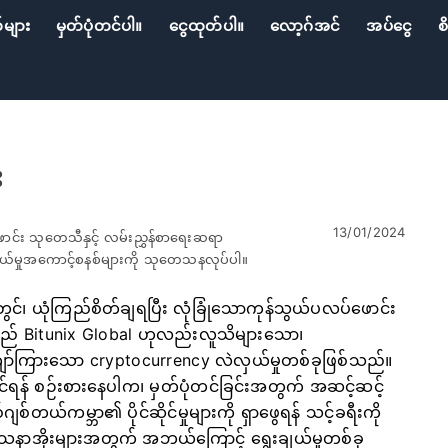
်များ
မှတ်ပုံတင်ပါ။
ငွေထုတ်ပါ။
လော့ဂ်အင်
အပ်ငွေ
စ
း
13/01/2024
ောင်း သုတေသီနှင့် လမ်းညွှန်စာရေးဆရာ
်သွယ်မှုအကောင့်စနစ်များကို သုတေသနလုပ်ပါ။
်၊ ယုံကြည်စိတ်ချရပြီး လုံခြုံသောကုန်သွယ်ပလပ်ဖောင်း
 သည် Bitunix Global ဟုလည်းလူသိများသော၊
်ကျော်ကြားသော cryptocurrency လဲလှယ်မှုတစ်ခုဖြစ်သည်။
ရန် စဉ်းစားနေပါက၊ မှတ်ပုံတင်ခြင်းအတွက် အဆင့်ဆင့်
်တယ်ကမ္ဘာ၏ ပိုင်ဆိုင်မှုများကို ရှာဖွေရန် သင့်ခရီးကို
ါသနာအိုးများအတွက် အဘယ်ကြောင့် ရွေးချယ်မှုတစ်ခု