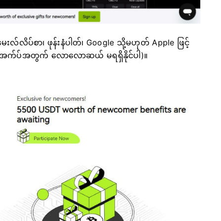
ေးလ်လိပ်စာ၊ ဖုန်းနံပါတ်၊ Google သို့မဟုတ် Apple ဖြင့်
ဤအက်ပ်အတွက် လောလောဆယ် မရရှိနိုင်ပါ)။