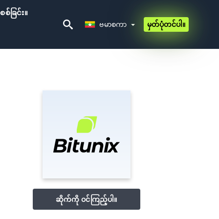
ိစစ်ခြင်း။
ဗမာစကာ
ဗမာစကာ
မှတ်ပုံတင်ပါ။
ဆိုက်ကို ဝင်ကြည့်ပါ။