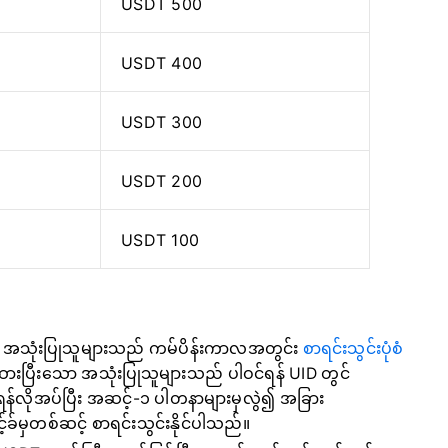
USDT 500
USDT 400
USDT 300
USDT 200
USDT 100
 အသုံးပြုသူများသည်
ကမ်ပိန်းကာလအတွင်း
စာရင်းသွင်းပုံစံ
ားပြီးသော အသုံးပြုသူများသည် ပါဝင်ရန် UID တွင်
ှိပ်ရန်လိုအပ်ပြီး အဆင့်-၁ ပါတနာများမှလွဲ၍ အခြား
ခ်မှတစ်ဆင့် စာရင်းသွင်းနိုင်ပါသည်။