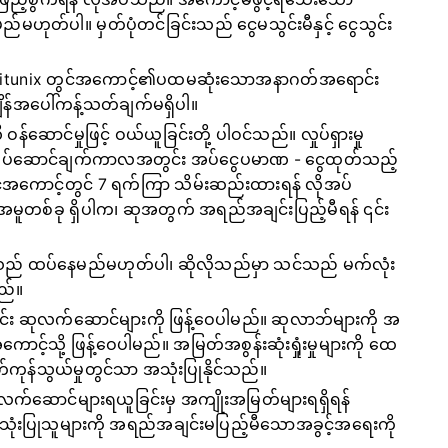
ည်မဟုတ်ပါ။ မှတ်ပုံတင်ခြင်းသည် ငွေမသွင်းမီနှင့် ငွေသွင်း
် Bitunix တွင်အကောင့်၏ပထမဆုံးသောအနာဂတ်အရောင်း
ိန်အပေါ်ကန့်သတ်ချက်မရှိပါ။
ဝန်ဆောင်မှုဖြင့် ဝယ်ယူခြင်းတို့ ပါဝင်သည်။ လှုပ်ရှားမှု
်ဆောင်ချက်ကာလအတွင်း အပ်ငွေပမာဏ - ငွေထုတ်သည့်
င့်အကောင့်တွင် 7 ရက်ကြာ သိမ်းဆည်းထားရန် လိုအပ်
တစ်ခု ရှိပါက၊ ဆုအတွက် အရည်အချင်းပြည့်မီရန် ၎င်း
များသည် ထပ်နေမည်မဟုတ်ပါ၊ ဆိုလိုသည်မှာ သင်သည် မက်လုံး
သည်။
ွင်း ဆုလက်ဆောင်များကို ဖြန့်ဝေပါမည်။ ဆုလာဘ်များကို အ
ာင့်သို့ ဖြန့်ဝေပါမည်။ အမြတ်အစွန်းဆုံးရှုံးမှုများကို ထေ
ကုန်သွယ်မှုတွင်သာ အသုံးပြုနိုင်သည်။
ုလက်ဆောင်များရယူခြင်းမှ အကျိုးအမြတ်များရရှိရန်
ုံးပြုသူများကို အရည်အချင်းမပြည့်မီသောအခွင့်အရေးကို