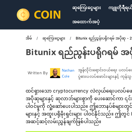
ဆုကြေးငွေများ
ကျူတိုရီရယ
အထောက်အပံ့
အိမ်
ဆုကြေးငွေများ
Bitunix ရည်ညွန်းပရိုဂရမ် အပိုဆု 
Bitunix ရည်ညွန်းပရိုဂရမ် အ
အွန်လိုင်းရောင်းဝယ်ရေး ပလပ်ဖ
Nathan
Written By
Cole
ပွဲစားပလပ်ဖောင်းများနှင့် ကုန
ထင်ရှားသော cryptocurrency လဲလှယ်ရေးပလပ်ဖော
အပိုဆုများနှင့် ဆုလာဘ်များစွာကို ပေးဆောင်ကာ ၎င်
ပါဝင်မှုကို လှုံ့ဆော်ပေးပါသည်။ ဤဘောနပ်စ်များတွင် 
များနှင့် အထူးပရိုမိုးရှင်းများ ပါဝင်နိုင်သည်။ ဤတွင
အဆင့်ဆင့်လမ်းညွှန်ချက်ဖြစ်ပါသည်။