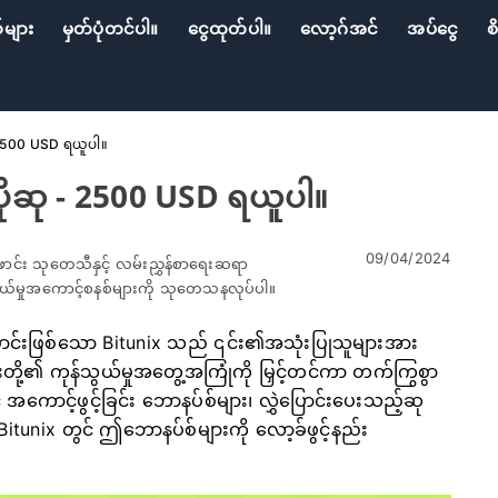
်များ
မှတ်ပုံတင်ပါ။
ငွေထုတ်ပါ။
လော့ဂ်အင်
အပ်ငွေ
စ
- 2500 USD ရယူပါ။
ပိုဆု - 2500 USD ရယူပါ။
09/04/2024
ောင်း သုတေသီနှင့် လမ်းညွှန်စာရေးဆရာ
်သွယ်မှုအကောင့်စနစ်များကို သုတေသနလုပ်ပါ။
င်းဖြစ်သော Bitunix သည် ၎င်း၏အသုံးပြုသူများအား
းတို့၏ ကုန်သွယ်မှုအတွေ့အကြုံကို မြှင့်တင်ကာ တက်ကြွစွာ
အကောင့်ဖွင့်ခြင်း ဘောနပ်စ်များ၊ လွှဲပြောင်းပေးသည့်ဆု
် Bitunix တွင် ဤဘောနပ်စ်များကို လော့ခ်ဖွင့်နည်း