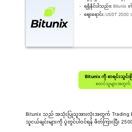
ရရှိနိုင်ပါသည်။:
Bitunix 
ဈေးရောင်း:
USDT 2500 
Bitunix ကို စာရင်းသွင်း
စတင်သူများအတွက် 
Bitunix သည် အသုံးပြုသူအားလုံးအတွက် Trading 
သူငယ်ချင်းများကို ပွဲတွင်ပါဝင်ရန် ဖိတ်ကြားပြီး 