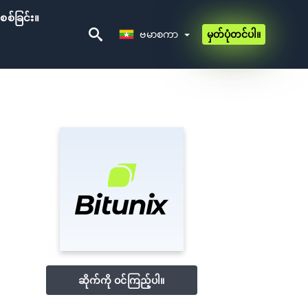
ိစစ်ခြင်း။
ဗမာစကာ
ဗမာစကာ
မှတ်ပုံတင်ပါ။
ဆိုက်ကို ဝင်ကြည့်ပါ။