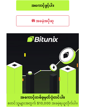
အကောင့်ဖွင့်ပါ။
အခမဲ့အပိုဆု
အကောင့်တစ်ခုမှတ်ပုံတင်ပါ။
စတင်သူများအတွက် $10,000 အခမဲ့ရယူလိုက်ပါ။