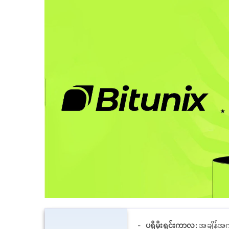
ပရိုမိုးရှင်းကာလ:
အချိန်အ