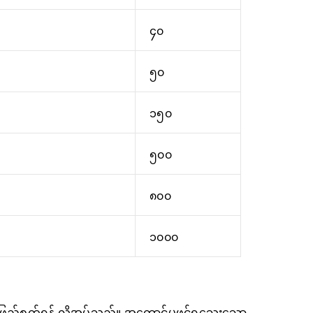
၄၀
၅၀
၁၅၀
၅၀၀
၈၀၀
၁၀၀၀
ဖြည့်စွက်ရန် လိုအပ်သည်။ အကောင့်မဖွင့်ရသေးသော