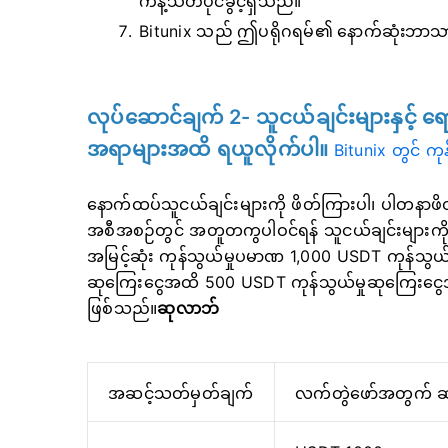
ကန့်သတ်ပိုင်ခွင့်ရှိသည်။
Bitunix သည် ဤပရိုဂရမ်၏ နောက်ဆုံးဘာသာပြ
လုပ်ဆောင်ချက် 2- သူငယ်ချင်းများနှင့် 
အရာများအထိ ရယူလိုက်ပါ။
Bitunix တွင် ကုန
နောက်ထပ်သူငယ်ချင်းများကို ဖိတ်ကြားပါ
၊ ပါတနာဖိတ
အစီအစဉ်တွင် အတူတကွပါဝင်ရန် သူငယ်ချင်းများကို 
အမြင့်ဆုံး ကုန်သွယ်မှုပမာဏ 1,000 USDT ကုန်သွယ်မှ
ဆုကြေးငွေအထိ 500 USDT ကုန်သွယ်မှုဆုကြေးငွေအထိ
ဖြစ်သည်။
ဆုလာဘ်
အဆင့်သတ်မှတ်ချက်
လက်တွဲဖော်အတွက် ဆ