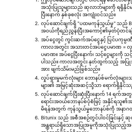
အသုံးပြုသူများသည် ဆုလာဘ်များကို ရရှိနိုင်မ
ပြီးနောက် နှစ်ခုစလုံး အကျုံးဝင်သည်။
လုပ်ဆောင်ချက်ရှိ "ပထမကုန်သွယ်မှု" သည
အ၀ယ်ကိုရည်ညွှန်းပြီးအကောင့်၏မှတ်ပုံတင်ချ
အပ်ငွေတွင် ကွင်းဆက်အပ်ငွေနှင့် ပြင်ပကုမ္ပဏီ 
ကာလအတွင်း အသားတင်အပ်ငွေပမာဏ = လုပ
ပမာဏ။ အပ်ငွေပြီးနောက်၊ သင့်ငွေများကို သ
ပါသည်။ ကာလအတွင်း နုတ်ထွက်သည့် အပြုအမူ
အား ဖျက်သိမ်းမည်ဖြစ်သည်။
လှုပ်ရှားမှုမက်လုံးများ ဘောနပ်စ်မက်လုံး
များ၏ အမြင့်ဆုံးအဆင့်သို့သာ ရောက်ရှိနိုင်
လုပ်ဆောင်ချက်ပြီးဆုံးပြီးနောက် 14 ရက်အတ
ရောင်းအ၀ယ်ဘောနပ်စ်ပုံစံဖြင့် အနိုင်ရသူ၏အကေ
မိရန်အတွက် ကုန်သွယ်မှုဘောနပ်စ်ကို အနာဂတ်
Bitunix သည် အစီအစဉ်တွင်ပါဝင်ခြင်းနှင့် ဆ
အန္တရာယ်ရှိသောအပြုအမူကိုအသုံးပြုသည့်အသ