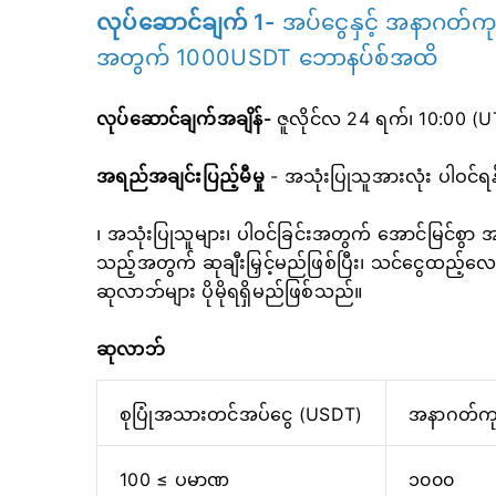
လုပ်ဆောင်ချက် 1-
အပ်ငွေနှင့် အနာဂတ်ကုန
အတွက် 1000USDT ဘောနပ်စ်အထိ
လုပ်ဆောင်ချက်အချိန်-
ဇူလိုင်လ 24 ရက်၊ 10:00 (
အရည်အချင်းပြည့်မီမှု
- အသုံးပြုသူအားလုံး ပါဝင်ရ
၊ အသုံးပြုသူများ၊ ပါဝင်ခြင်းအတွက် အောင်မြင်စွာ 
သည့်အတွက် ဆုချီးမြှင့်မည်ဖြစ်ပြီး၊ သင်ငွေထည့်
ဆုလာဘ်များ ပိုမိုရရှိမည်ဖြစ်သည်။
ဆုလာဘ်
စုပြုံအသားတင်အပ်ငွေ (USDT)
အနာဂတ်ကု
100 ≤ ပမာဏ
၁၀၀၀