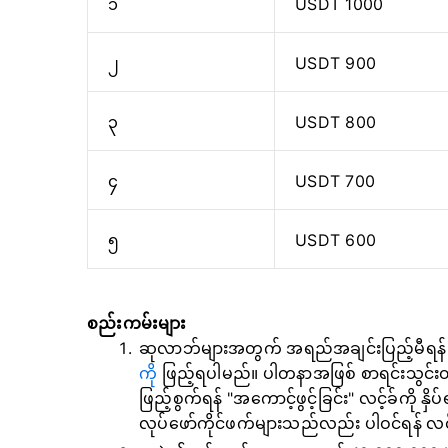
၁
USDT 1000
၂
USDT 900
၃
USDT 800
၄
USDT 700
၅
USDT 600
စည်းကမ်းများ
ဆုလာဘ်များအတွက် အရည်အချင်းပြည့်မီရန်
ကို
ဖြည့်ရပါမည်။ ပါတနာအဖြစ် စာရင်းသွင်းထ
ဖြည့်စွက်ရန် "အကောင့်ဖွင့်ခြင်း" လင့်ခ်ကို န
လုပ်ဖော်ကိုင်ဖက်များသည်လည်း ပါဝင်ရန် လင့်