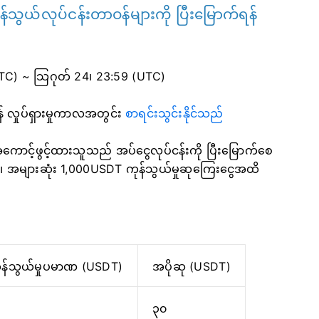
်သွယ်လုပ်ငန်းတာဝန်များကို ပြီးမြောက်ရန်
UTC) ~ သြဂုတ် 24၊ 23:59 (UTC)
န်
လှုပ်ရှားမှုကာလအတွင်း
စာရင်းသွင်းနိုင်သည်
အကောင့်ဖွင့်ထားသူသည် အပ်ငွေလုပ်ငန်းကို ပြီးမြောက်စေ
လေ၊ အများဆုံး 1,000USDT ကုန်သွယ်မှုဆုကြေးငွေအထိ
န်သွယ်မှုပမာဏ (USDT)
အပိုဆု (USDT)
၃၀