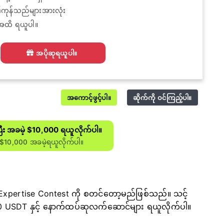
၏ကုန်သည်များအားလုံး
အထိ ရယူပါ။
အပိုဆုရယူပါ။
အကောင့်ဖွင့်ပါ။
ဆိုက်ကို ဝင်ကြည့်ပါ။
ပြီး အခမဲ့ $10,000 ရယူလိုက်ပါ။
$10,000 အခမဲ့ရယူလိုက်ပါ။
Expertise Contest ကို စတင်တော့မည်ဖြစ်သည်။ သင့်
2500 USDT နှင့် နောက်ထပ်ဆုလက်ဆောင်များ ရယူလိုက်ပါ။