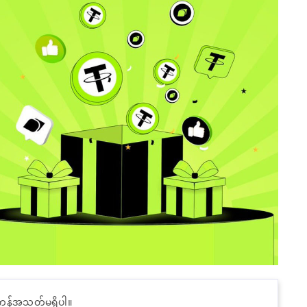
ကန့်အသတ်မရှိပါ။