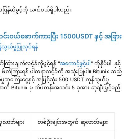
န်ဆိုခွင့်ကို လက်ဝယ်ရှိပါသည်။
ရောင်းဝယ်ဖောက်ကားပြီး 1500USDT နှင့် အခြား
်သွယ်မှုပြုလုပ်ရန်
်ကြားချက်လင့်ခ်ကိုဖွင့်ရန် "
အကောင့်ဖွင့်ပါ
" ကိုနှိပ်ပါ၊ နှင့်
ဖိတ်ကြားရန် ပါတနာလင့်ခ်ကို အသုံးပြုပါ။ Bitunix သည်
ုဆုကြေးငွေနှင့် အမြင့်ဆုံး 500 USDT ကုန်သွယ်မှု
 Bitunix မှ ထိပ်တန်းအသင်း 5 ခုအား ဆုချီးမြှင့်မည်
ုလာဘ်များ
တစ်ဦးချင်းအတွက် ဆုလာဘ်များ