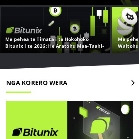
Me pehea te Timata i te Hokohoko
Me pehe
Bitunix i te 2026: He Aratohu Maa-Taahi-
Waitohu 
a-Taahi mo nga Kaimatau
NGA KORERO WERA