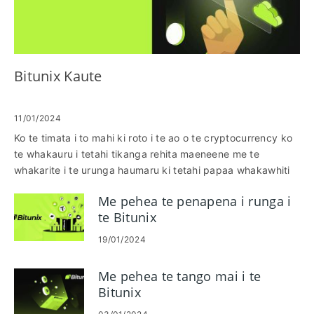
Bitunix Kaute
11/01/2024
Ko te timata i to mahi ki roto i te ao o te cryptocurrency ko
te whakauru i tetahi tikanga rehita maeneene me te
whakarite i te urunga haumaru ki tetahi papaa whakawhiti
whakawhirinaki. Ko Bitunix, e mohiotia ana i te ao katoa hei
Me pehea te penapena i runga i
kaiarahi mo te hokohoko cryptocurrency, e tuku ana i te
te Bitunix
wheako ratarata-kaiwhakamahi kua whakaritea mo nga
tauhou me nga kaihokohoko mohio. Ma tenei aratohu tino e
19/01/2024
arahi i a koe i roto i nga mahi whakahirahira mo te rehita me
te takiuru ki to putea Bitunix.
Me pehea te tango mai i te
Bitunix