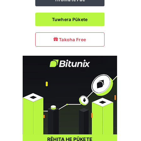
Tuwhera Pūkete
Takoha Free
RĒHITA HE PŪKETE