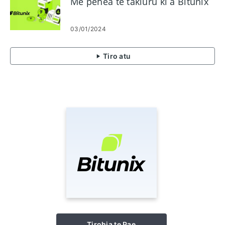
Me pehea te takiuru ki a Bitunix
03/01/2024
Tiro atu
Tirohia te Pae