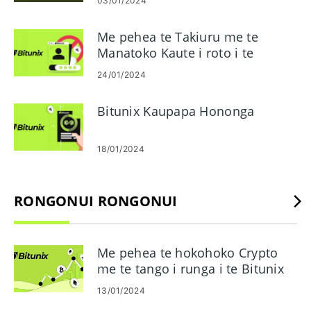
03/01/2024
Me pehea te Takiuru me te
Manatoko Kaute i roto i te
Bitunix
24/01/2024
Bitunix Kaupapa Hononga
18/01/2024
RONGONUI RONGONUI
Me pehea te hokohoko Crypto
me te tango i runga i te Bitunix
13/01/2024