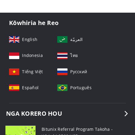
Kōwhiria he Reo
English
العربيّة
Indonesia
ไทย
Tiếng Việt
Русский
Español
Português
NGA KORERO HOU
Bitunix Referral Program Takoha -