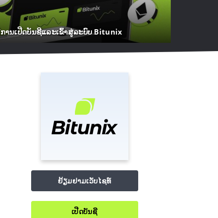
ທີການເປີດບັນຊີແລະເຂົ້າສູ່ລະບົບ Bitunix
ຢ້ຽມຢາມເວັບໄຊທ໌
ເປີດບັນຊີ