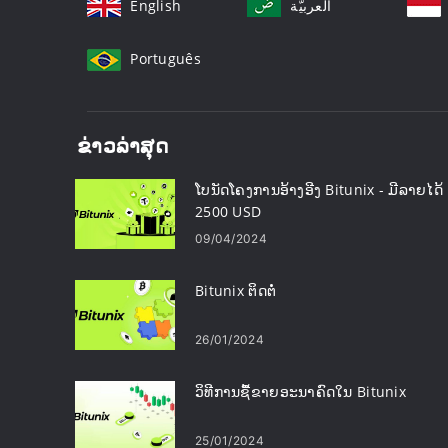
English
العربيّة
Português
ຂ່າວ​ລ່າ​ສຸດ
ໂບນັດໂຄງການອ້າງອີງ Bitunix - ມີລາຍໄດ້
2500 USD
09/04/2024
Bitunix ຕິດຕໍ່
26/01/2024
ວິທີການຊື້ຂາຍອະນາຄົດໃນ Bitunix
25/01/2024