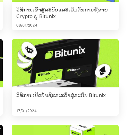
ວິທີການເຂົ້າສູ່ລະບົບແລະເລີ່ມຕົ້ນການຊື້ຂາຍ
Crypto ຢູ່ Bitunix
08/01/2024
ວິທີການເປີດບັນຊີແລະເຂົ້າສູ່ລະບົບ Bitunix
17/01/2024