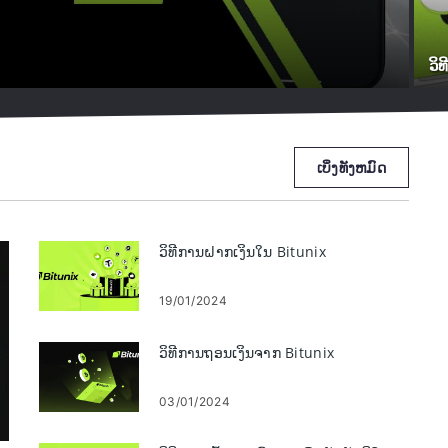
ວິ
ເບິ່ງ​ທັງ​ຫມົດ
ວິທີການຝາກເງິນໃນ Bitunix
19/01/2024
ວິທີການຖອນເງິນຈາກ Bitunix
03/01/2024