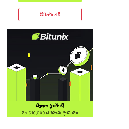
ໂບນັດຟຣີ
ລົງທະບຽນບັນຊີ
ຮັບ $10,000 ຟຣີສຳລັບຜູ້ເລີ່ມຕົ້ນ