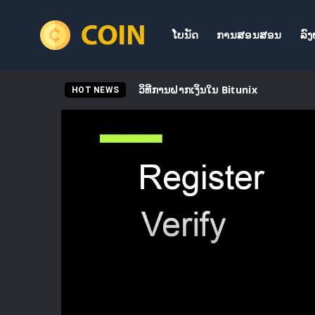
ໂບນັດ
ການສອນສອນ
ລົ
ວິທີການຝາກເງິນໃນ Bitunix
HOT NEWS