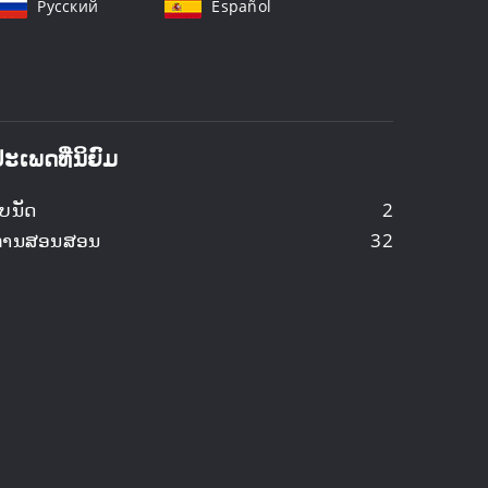
Русский
Español
ປະເພດທີ່ນິຍົມ
ບນັດ
2
ການສອນສອນ
32