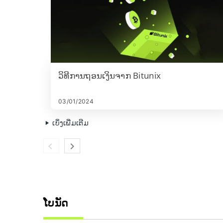
ວິທີການຖອນເງິນຈາກ Bitunix
03/01/2024
ເບິ່ງເພີ່ມເຕີມ
ໂບນັດ