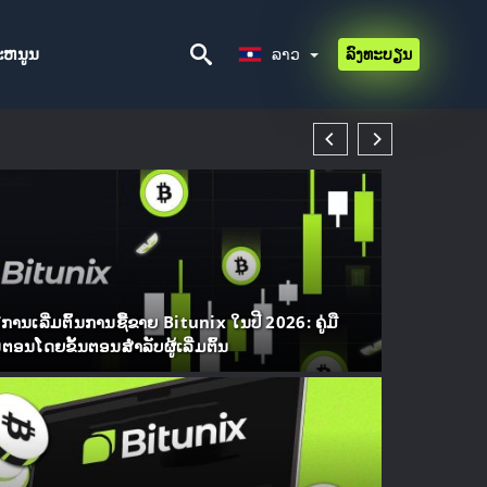
ລາວ
ະຫນູນ
ລາວ
ລົງທະບຽນ
ທີການເລີ່ມຕົ້ນການຊື້ຂາຍ Bitunix ໃນປີ 2026: ຄູ່ມື
້ນຕອນໂດຍຂັ້ນຕອນສໍາລັບຜູ້ເລີ່ມຕົ້ນ