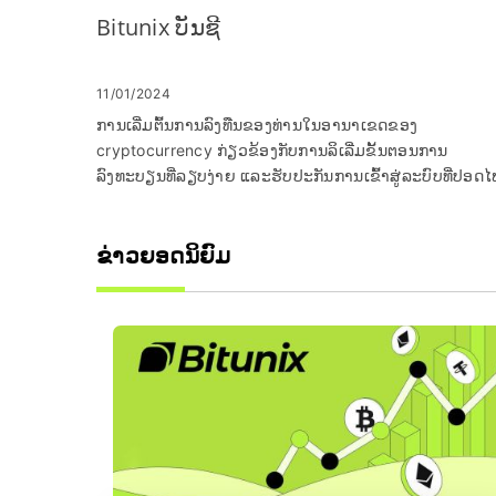
Bitunix ບັນຊີ
11/01/2024
ການເລີ່ມຕົ້ນການລົງທືນຂອງທ່ານໃນອານາເຂດຂອງ
cryptocurrency ກ່ຽວຂ້ອງກັບການລິເລີ່ມຂັ້ນຕອນການ
ລົງທະບຽນທີ່ລຽບງ່າຍ ແລະຮັບປະກັນການເຂົ້າສູ່ລະບົບທີ່ປອດໄ
ກັບເວທີແລກປ່ຽນທີ່ໜ້າເຊື່ອຖື. Bitunix, ໄດ້ຮັບການຍອມຮັບ
ທົ່ວໂລກວ່າເປັນຜູ້ນໍາໃນການຊື້ຂາຍ cryptocurrency, ສະເຫນີ
ຂ່າວຍອດນິຍົມ
ປະສົບການທີ່ເປັນມິດກັບຜູ້ໃຊ້ທີ່ປັບແຕ່ງສໍາລັບທັງສາມຈົວແລະ
ພໍ່ຄ້າທີ່ມີປະສົບການ. ຄໍາແນະນໍາຢ່າງລະອຽດນີ້ຈະນໍາພາທ່ານ
ຜ່ານຂັ້ນຕອນທີ່ສໍາຄັນຂອງການລົງທະບຽນແລະເຂົ້າສູ່ລະບົບບັນຊ
Bitunix ຂອງທ່ານ.