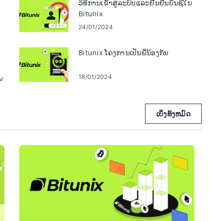
ວິທີການເຂົ້າສູ່ລະບົບແລະຢືນຢັນບັນຊີໃນ
Bitunix
24/01/2024
Bitunix ໂຄງການເປັນພີ່ນ້ອງກັນ
18/01/2024
ພ
ເບິ່ງ​ທັງ​ຫມົດ
ີ