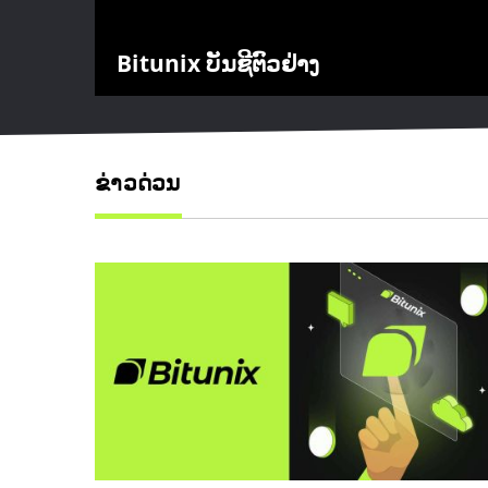
Bitunix ບັນຊີຕົວຢ່າງ
ຂ່າວດ່ວນ