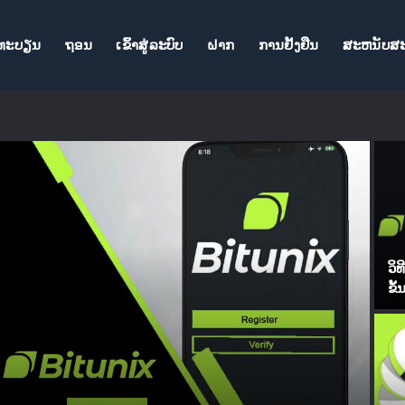
ງທະບຽນ
ຖອນ
ເຂົ້າ​ສູ່​ລະ​ບົບ
ຝາກ
ການຢັ້ງຢືນ
ສະຫນັບສ
ວິ
ຂັ