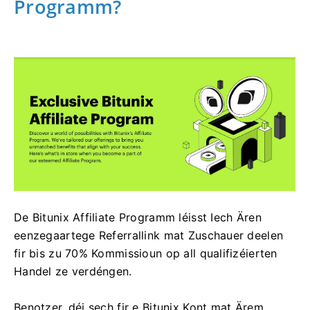
Programm?
De Bitunix Affiliate Programm léisst Iech Ären
eenzegaartege Referrallink mat Zuschauer deelen
fir bis zu 70% Kommissioun op all qualifizéierten
Handel ze verdéngen.
Benotzer, déi sech fir e Bitunix Kont mat Ärem