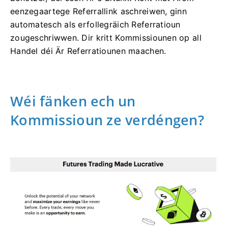
eenzegaartege Referrallink aschreiwen, ginn
automatesch als erfollegräich Referratioun
zougeschriwwen.
Dir kritt Kommissiounen op all
Handel déi Är Referratiounen maachen.
Wéi fänken ech un
Kommissioun ze verdéngen?