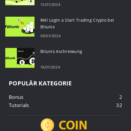
13/01/2024
Wéi Login a Start Trading Crypto bei
Bitunix
08/01/2024
Bitunix Aschreiwung
18/01/2024
POPULÄR KATEGORIE
Bonus
2
Tutorials
32