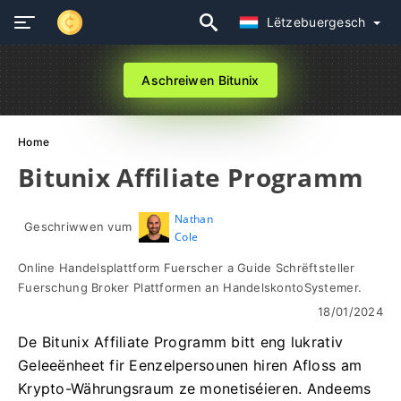
Lëtzebuergesch
Aschreiwen Bitunix
Home
Bitunix Affiliate Programm
Nathan
Geschriwwen vum
Cole
Online Handelsplattform Fuerscher a Guide Schrëftsteller
Fuerschung Broker Plattformen an HandelskontoSystemer.
18/01/2024
De Bitunix Affiliate Programm bitt eng lukrativ
Geleeënheet fir Eenzelpersounen hiren Afloss am
Krypto-Währungsraum ze monetiséieren. Andeems