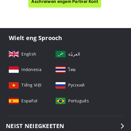
Aschreiwen engem Partner Kont
Wielt eng Sprooch
English
العربيّة
Indonesia
ไทย
Tiếng Việt
Русский
Español
Português
NEIST NEIEGKEETEN