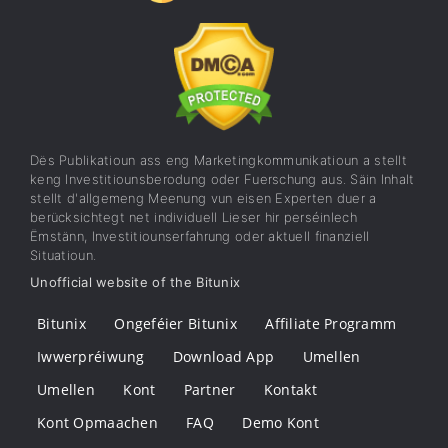
Dës Publikatioun ass eng Marketingkommunikatioun a stellt
keng Investitiounsberodung oder Fuerschung aus. Säin Inhalt
stellt d'allgemeng Meenung vun eisen Experten duer a
berücksichtegt net individuell Lieser hir perséinlech
Ëmstänn, Investitiounserfahrung oder aktuell finanziell
Situatioun.
Unofficial website of the Bitunix
Bitunix
Ongeféier Bitunix
Affiliate Programm
Iwwerpréiwung
Download App
Umellen
Umellen
Kont
Partner
Kontakt
Kont Opmaachen
FAQ
Demo Kont