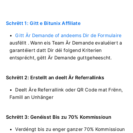
Schrëtt 1: Gitt e Bitunix Affiliate
Gitt Är Demande of andeems Dir de Formulaire
ausfëllt
.
Wann eis Team Är Demande evaluéiert a
garantéiert datt Dir déi folgend Kriterien
entsprécht, gëtt Är Demande guttgeheescht.
Schrëtt 2: Erstellt an deelt Är Referrallinks
Deelt Äre Referrallink oder QR Code mat Frënn,
Famill an Unhänger
Schrëtt 3: Genéisst Bis zu 70% Kommissioun
Verdéngt bis zu enger ganzer 70% Kommissioun