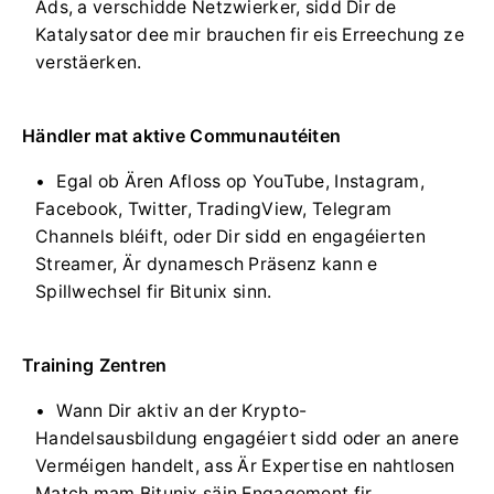
Ads, a verschidde Netzwierker, sidd Dir de
Katalysator dee mir brauchen fir eis Erreechung ze
verstäerken.
Händler mat aktive Communautéiten
Egal ob Ären Afloss op YouTube, Instagram,
Facebook, Twitter, TradingView, Telegram
Channels bléift, oder Dir sidd en engagéierten
Streamer, Är dynamesch Präsenz kann e
Spillwechsel fir Bitunix sinn.
Training Zentren
Wann Dir aktiv an der Krypto-
Handelsausbildung engagéiert sidd oder an anere
Verméigen handelt, ass Är Expertise en nahtlosen
Match mam Bitunix säin Engagement fir