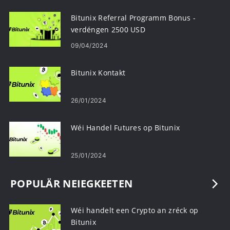
Bitunix Referral Programm Bonus -
verdéngen 2500 USD
09/04/2024
Bitunix Kontakt
26/01/2024
Wéi Handel Futures op Bitunix
25/01/2024
POPULÄR NEIEGKEETEN
Wéi handelt een Crypto an zréck op
Bitunix