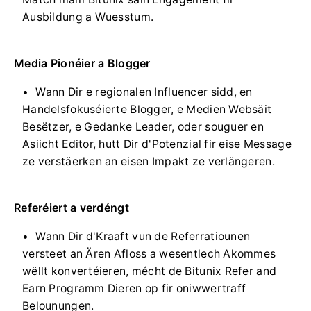
Ausbildung a Wuesstum.
Media Pionéier a Blogger
Wann Dir e regionalen Influencer sidd, en
Handelsfokuséierte Blogger, e Medien Websäit
Besëtzer, e Gedanke Leader, oder souguer en
Asiicht Editor, hutt Dir d'Potenzial fir eise Message
ze verstäerken an eisen Impakt ze verlängeren.
Referéiert a verdéngt
Wann Dir d'Kraaft vun de Referratiounen
versteet an Ären Afloss a wesentlech Akommes
wëllt konvertéieren, mécht de Bitunix Refer and
Earn Programm Dieren op fir oniwwertraff
Belounungen.