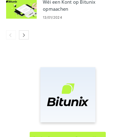
Wéi een Kont op Bitunix
opmaachen
13/01/2024