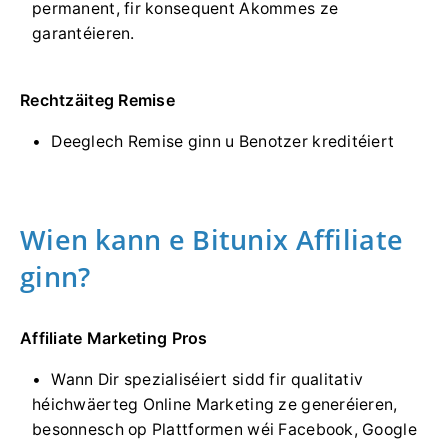
permanent, fir konsequent Akommes ze
garantéieren.
Rechtzäiteg Remise
Deeglech Remise ginn u Benotzer kreditéiert
Wien kann e Bitunix Affiliate
ginn?
Affiliate Marketing Pros
Wann Dir spezialiséiert sidd fir qualitativ
héichwäerteg Online Marketing ze generéieren,
besonnesch op Plattformen wéi Facebook, Google