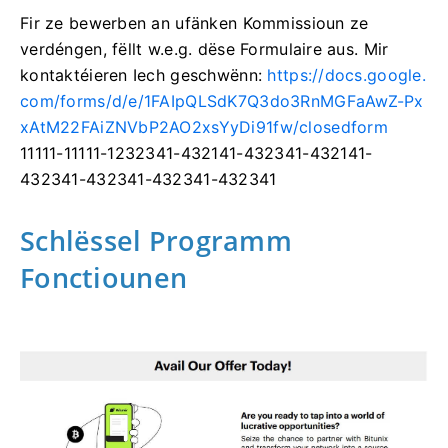
Fir ze bewerben an ufänken Kommissioun ze
verdéngen, fëllt w.e.g. dëse Formulaire aus.
Mir
kontaktéieren Iech geschwënn:
https://docs.google.
com/forms/d/e/1FAIpQLSdK7Q3do3RnMGFaAwZ-Px
xAtM22FAiZNVbP2AO2xsYyDi91fw/closedform
11111-11111-1232341-432141-432341-432141-
432341-432341-432341-432341
Schlëssel Programm
Fonctiounen