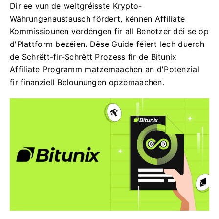
Dir ee vun de weltgréisste Krypto-
Währungenaustausch fördert, kënnen Affiliate
Kommissiounen verdéngen fir all Benotzer déi se op
d'Plattform bezéien. Dëse Guide féiert Iech duerch
de Schrëtt-fir-Schrëtt Prozess fir de Bitunix
Affiliate Programm matzemaachen an d'Potenzial
fir finanziell Belounungen opzemaachen.