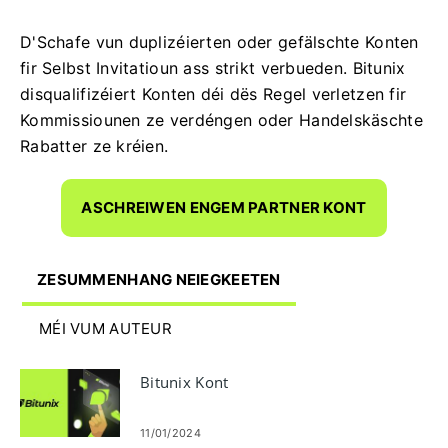
D'Schafe vun duplizéierten oder gefälschte Konten
fir Selbst Invitatioun ass strikt verbueden.
Bitunix
disqualifizéiert Konten déi dës Regel verletzen fir
Kommissiounen ze verdéngen oder Handelskäschte
Rabatter ze kréien.
ASCHREIWEN ENGEM PARTNER KONT
ZESUMMENHANG NEIEGKEETEN
MÉI VUM AUTEUR
Bitunix Kont
11/01/2024