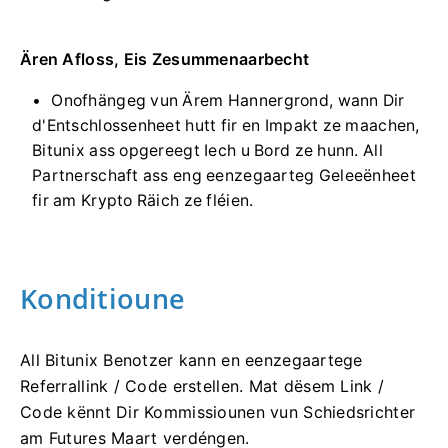
Ären Afloss, Eis Zesummenaarbecht
Onofhängeg vun Ärem Hannergrond, wann Dir
d'Entschlossenheet hutt fir en Impakt ze maachen,
Bitunix ass opgereegt Iech u Bord ze hunn.
All
Partnerschaft ass eng eenzegaarteg Geleeënheet
fir am Krypto Räich ze fléien.
Konditioune
All Bitunix Benotzer kann en eenzegaartege
Referrallink / Code erstellen.
Mat dësem Link /
Code kënnt Dir Kommissiounen vun Schiedsrichter
am Futures Maart verdéngen.