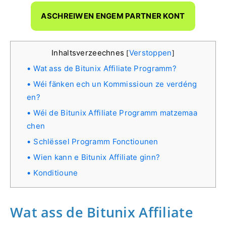
ASCHREIWEN ENGEM PARTNER KONT
Inhaltsverzeechnes
Verstoppen
[
]
Wat ass de Bitunix Affiliate Programm?
Wéi fänken ech un Kommissioun ze verdéng
en?
Wéi de Bitunix Affiliate Programm matzemaa
chen
Schlëssel Programm Fonctiounen
Wien kann e Bitunix Affiliate ginn?
Konditioune
Wat ass de Bitunix Affiliate