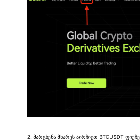
2. მარცხენა მხარეს აირჩიეთ BTCUSDT ფიუჩე