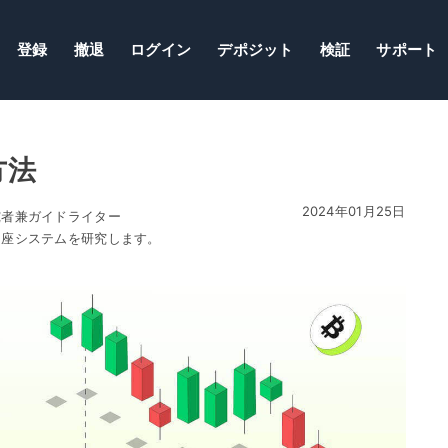
登録
撤退
ログイン
デポジット
検証
サポート
方法
2024年01月25日
究者兼ガイドライター
口座システムを研究します。