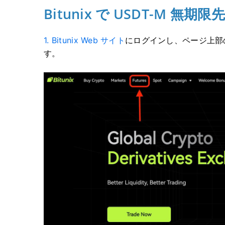
Bitunix で USDT-M 無
1. Bitunix Web サイト
にログインし、
ページ上部
す。