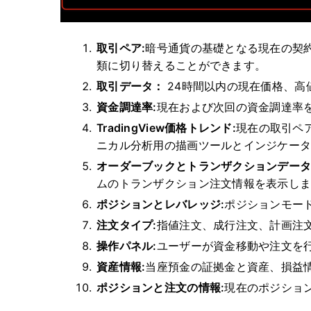
取引ペア:
暗号通貨の基礎となる現在の契
類に切り替えることができます。
取引データ：
24時間以内の現在価格、高
資金調達率:
現在および次回の資金調達率
TradingView価格トレンド:
現在の取引ペ
ニカル分析用の描画ツールとインジケー
オーダーブックとトランザクションデータ
ムのトランザクション注文情報を表示し
ポジションとレバレッジ:
ポジションモー
注文タイプ:
指値注文、成行注文、計画注
操作パネル:
ユーザーが資金移動や注文を
資産情報:
当座預金の証拠金と資産、損益
ポジションと注文の情報:
現在のポジショ