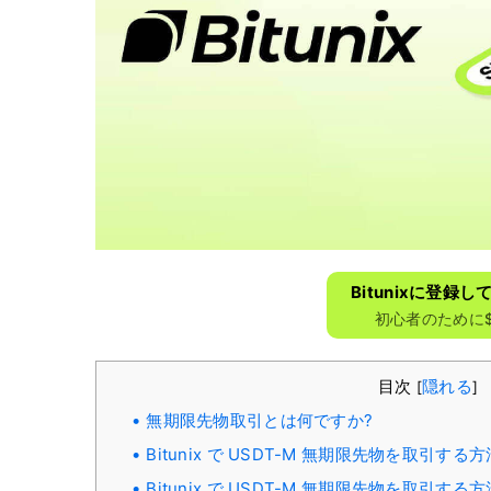
Bitunixに​​登
初心者のために$
目次
隠れる
[
]
無期限先物取引とは何ですか?
Bitunix で USDT-M 無期限先物を取引する方法
Bitunix で USDT-M 無期限先物を取引する方