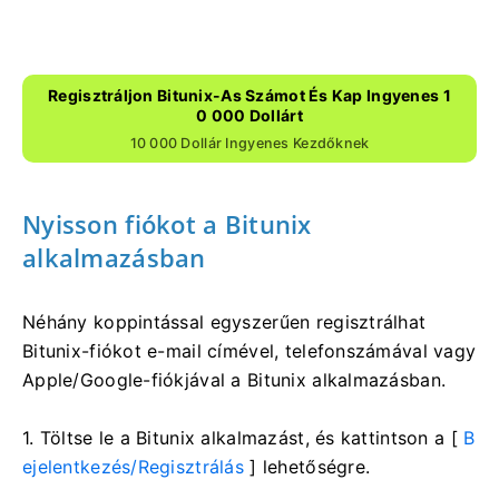
Regisztráljon Bitunix-As Számot És Kap Ingyenes 1
0 000 Dollárt
10 000 Dollár Ingyenes Kezdőknek
Nyisson fiókot a Bitunix
alkalmazásban
Néhány koppintással egyszerűen regisztrálhat
Bitunix-fiókot e-mail címével, telefonszámával vagy
Apple/Google-fiókjával a Bitunix alkalmazásban.
1. Töltse le a Bitunix alkalmazást, és kattintson a [
B
ejelentkezés/Regisztrálás
] lehetőségre.