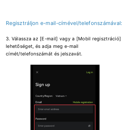
Regisztráljon e-mail-címével/telefonszámával:
3. Válassza az [E-mail] vagy a [Mobil regisztráció]
lehetőséget, és adja meg e-mail
címét/telefonszámát és jelszavát.