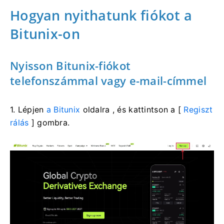
Hogyan nyithatunk fiókot a
Bitunix-on
Nyisson Bitunix-fiókot
telefonszámmal vagy e-mail-címmel
1. Lépjen
a Bitunix
oldalra , és kattintson a [
Regiszt
rálás
] gombra.