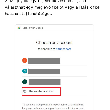
3. Megnyílik egy bejelentkezési ablak, ahol
választhat egy meglévő fiókot vagy a [Másik fiók
használata] lehetőséget.