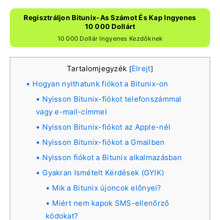
Regisztráljon Bitunix-As Számot És Kap Ingyenes
10 000 Dollárt
10 000 Dollár Ingyenes Kezdőknek
Tartalomjegyzék
Elrejt
[
]
Hogyan nyithatunk fiókot a Bitunix-on
Nyisson Bitunix-fiókot telefonszámmal
vagy e-mail-címmel
Nyisson Bitunix-fiókot az Apple-nél
Nyisson Bitunix-fiókot a Gmailben
Nyisson fiókot a Bitunix alkalmazásban
Gyakran Ismételt Kérdések (GYIK)
Mik a Bitunix újoncok előnyei?
Miért nem kapok SMS-ellenőrző
kódokat?