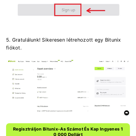
5. Gratulálunk!
Sikeresen létrehozott egy Bitunix
fiókot.
Regisztráljon Bitunix-As Számot És Kap Ingyenes 1
0 000 Dollárt