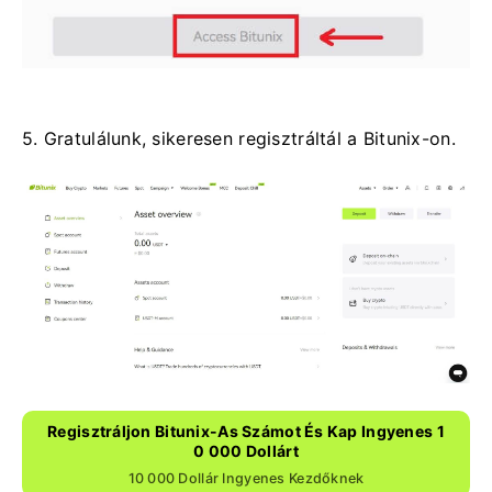
5. Gratulálunk, sikeresen regisztráltál a Bitunix-on.
Regisztráljon Bitunix-As Számot És Kap Ingyenes 1
0 000 Dollárt
10 000 Dollár Ingyenes Kezdőknek