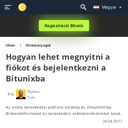
Magyar
Regisztráció Bitunix
Itthon
Oktatóanyagok
Hogyan lehet megnyitni a
fiókot és bejelentkezni a
Bitunixba
Nathan
Írta
Cole
Az online kereskedési platform kutatója és útmutatóírója
Brókerplatformokat és kereskedési számlarendszereket kutat.
2024.01.17