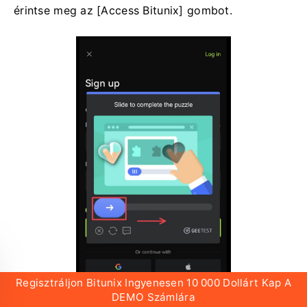
érintse meg az [Access Bitunix] gombot.
Regisztráljon Bitunix Ingyenesen 10 000 Dollárt Kap A
DEMO Számlára