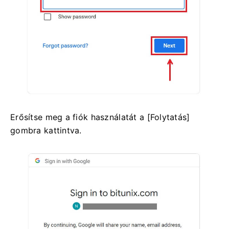
Erősítse meg a fiók használatát a [Folytatás]
gombra kattintva.