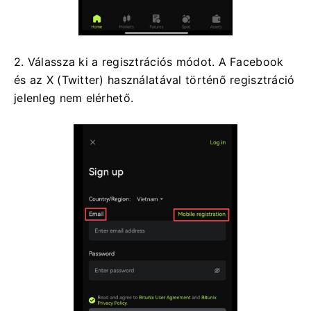
2. Válassza ki a regisztrációs módot.
A Facebook
és az X (Twitter) használatával történő regisztráció
jelenleg nem elérhető.