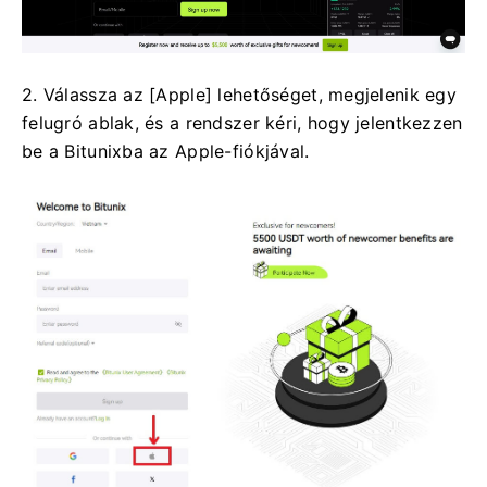
2. Válassza az [Apple] lehetőséget, megjelenik egy
felugró ablak, és a rendszer kéri, hogy jelentkezzen
be a Bitunixba az Apple-fiókjával.