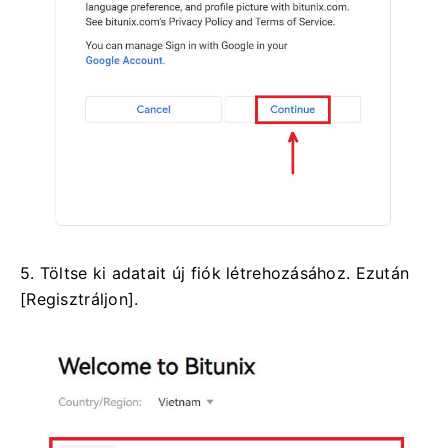
5. Töltse ki adatait új fiók létrehozásához.
Ezután
[Regisztráljon].