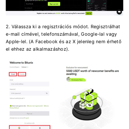
2. Válassza ki a regisztrációs módot.
Regisztrálhat
e-mail címével, telefonszámával, Google-lal vagy
Apple-lel.
(A Facebook és az X jelenleg nem érhető
el ehhez az alkalmazáshoz).