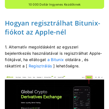
10 000 Dollár Ingyenes Kezdőknek
Hogyan regisztrálhat Bitunix-
fiókot az Apple-nél
1. Alternatív megoldásként az egyszeri
bejelentkezés használatával is regisztrálhat Apple-
fiókjával, ha ellátogat
a Bitunix
oldalára , és
rákattint a [
Regisztrálás
] lehetőségre.