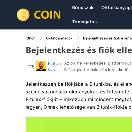
Bónuszok
Oktatóanyag
Támogatás
Itthon
Oktatóanyagok
Bejelentkezés és fiók ellen
Bejelentkezés és fiók ell
Az online kereskedési platform kut
Nathan
Írta
Cole
Brókerplatformokat és kereskedési
Jelentkezzen be fiókjába a Bitunixba, és ellen
személyazonosító okmányokat, és töltsön fel e
Bitunix-fiókját – miközben mi mindent megte
legyen, Önnek lehetősége van Bitunix-fiókja b