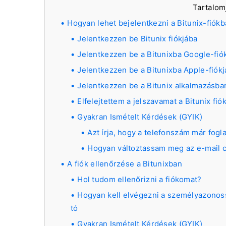
Tartalo
Hogyan lehet bejelentkezni a Bitunix-fiókb
Jelentkezzen be Bitunix fiókjába
Jelentkezzen be a Bitunixba Google-fiók
Jelentkezzen be a Bitunixba Apple-fiókj
Jelentkezzen be a Bitunix alkalmazásba
Elfelejtettem a jelszavamat a Bitunix fió
Gyakran Ismételt Kérdések (GYIK)
Azt írja, hogy a telefonszám már fogla
Hogyan változtassam meg az e-mail 
A fiók ellenőrzése a Bitunixban
Hol tudom ellenőrizni a fiókomat?
Hogyan kell elvégezni a személyazonos
tó
Gyakran Ismételt Kérdések (GYIK)