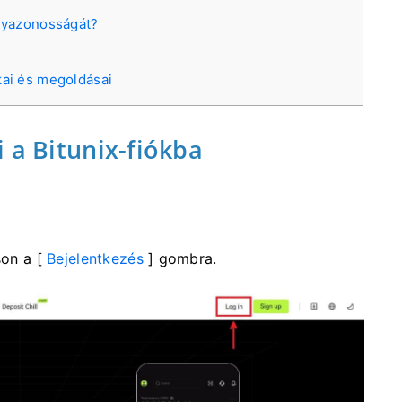
élyazonosságát?
kai és megoldásai
 a Bitunix-fiókba
son a [
Bejelentkezés
] gombra.