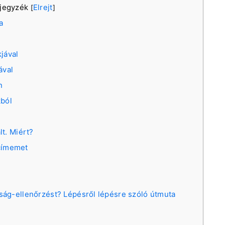
mjegyzék
Elrejt
[
]
a
jával
ával
n
kból
lt. Miért?
címemet
ság-ellenőrzést? Lépésről lépésre szóló útmuta