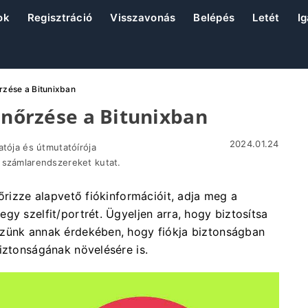
ok
Regisztráció
Visszavonás
Belépés
Letét
I
őrzése a Bitunixban
enőrzése a Bitunixban
2024.01.24
atója és útmutatóírója
 számlarendszereket kutat.
őrizze alapvető fiókinformációit, adja meg a
gy szelfit/portrét. Ügyeljen arra, hogy biztosítsa
szünk annak érdekében, hogy fiókja biztonságban
iztonságának növelésére is.