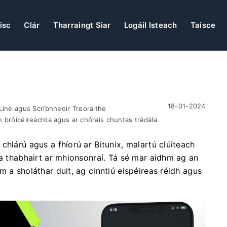
isc
Clár
Tharraingt Siar
Logáil Isteach
Taisce
a
18-01-2024
Líne agus Scríbhneoir Treoraithe
 bróicéireachta agus ar chórais chuntas trádála.
chlárú agus a fhíorú ar Bitunix, malartú clúiteach
 a thabhairt ar mhionsonraí. Tá sé mar aidhm ag an
 a sholáthar duit, ag cinntiú eispéireas réidh agus