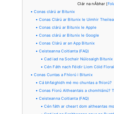
Clár na nÁbhar
Fol
[
Conas clárú ar Bitunix
Conas Clárú ar Bitunix le Uimhir Theile
Conas clárú ar Bitunix le Apple
Conas clárú ar Bitunix le Google
Conas Clárú ar an App Bitunix
Ceisteanna Coitianta (FAQ)
Cad iad na Sochair Núíosaigh Bitunix
Cén Fáth nach Féidir Liom Cóid Fíora
Conas Cuntas a Fhíorú i Bitunix
Cá bhfaighidh mé mo chuntas a fhíorú?
Conas Fíorú Aitheantais a chomhlánú? T
Ceisteanna Coitianta (FAQ)
Cén fáth ar cheart dom aitheantas mo