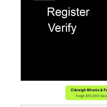
Cláraigh Bitunix & F
Faigh $10,000 Saor