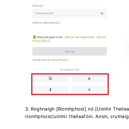
3. Roghnaigh [Ríomhphost] nó [Uimhir Theilea
ríomhphoist/uimhir theileafóin.
Ansin, cruthai