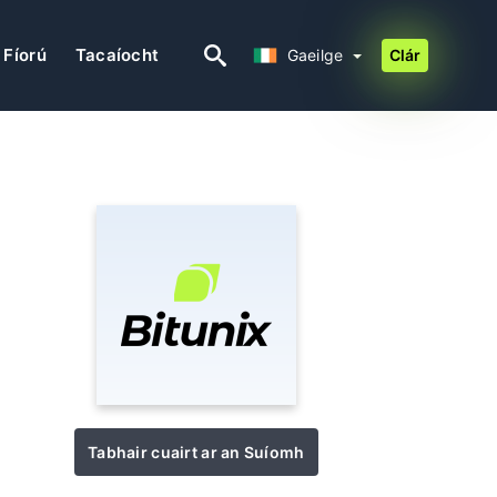
Gaeilge
Fíorú
Tacaíocht
Gaeilge
Clár
Tabhair cuairt ar an Suíomh