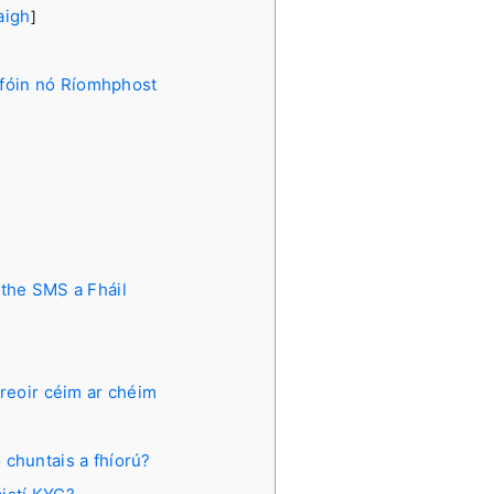
aigh
]
afóin nó Ríomhphost
ithe SMS a Fháil
reoir céim ar chéim
 chuntais a fhíorú?