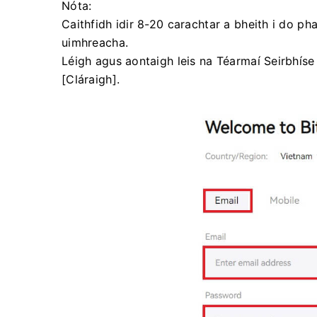
Nóta:
Caithfidh idir 8-20 carachtar a bheith i do ph
uimhreacha.
Léigh agus aontaigh leis na Téarmaí Seirbhíse
[Cláraigh].