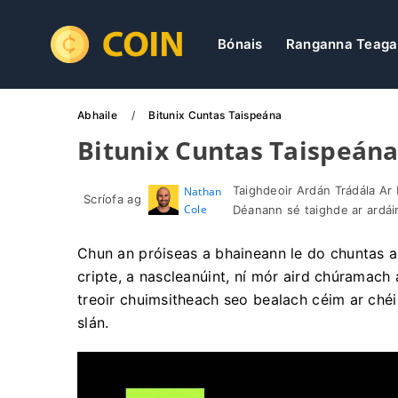
Bónais
Ranganna Teaga
Abhaile
Bitunix Cuntas Taispeána
Bitunix Cuntas Taispeán
Taighdeoir Ardán Trádála Ar 
Nathan
Scríofa ag
Cole
Déanann sé taighde ar ardáin
Chun an próiseas a bhaineann le do chuntas a 
cripte, a nascleanúint, ní mór aird chúramach
treoir chuimsitheach seo bealach céim ar chéim
slán.