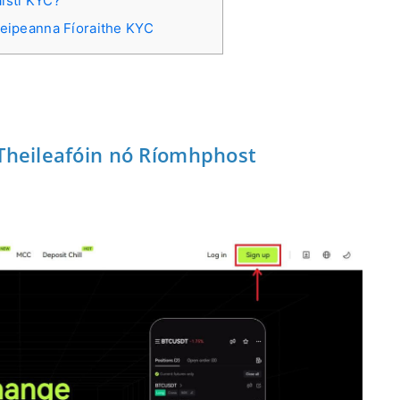
istí KYC?
Teipeanna Fíoraithe KYC
 Theileafóin nó Ríomhphost