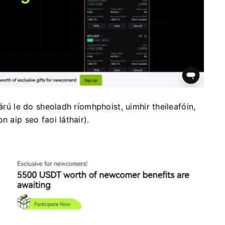
clárú le do sheoladh ríomhphoist, uimhir theileafóin,
n aip seo faoi láthair).