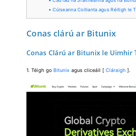
Cad iad na Sraitheanna agus na Buntá
Cúiseanna Coitianta agus Réitigh le 
Conas clárú ar Bitunix
Conas Clárú ar Bitunix le Uimhir
1. Téigh go
Bitunix
agus cliceáil [
Cláraigh
].