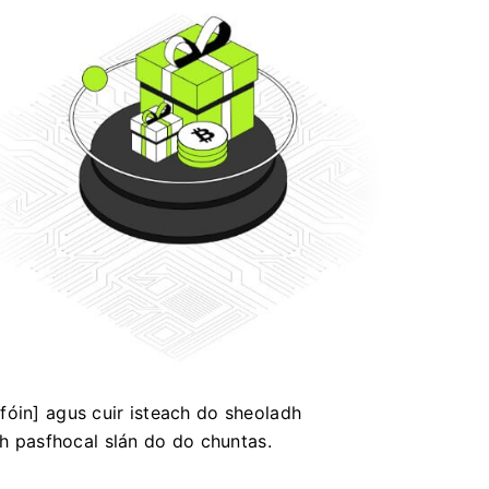
fóin] agus cuir isteach do sheoladh
gh pasfhocal slán do do chuntas.