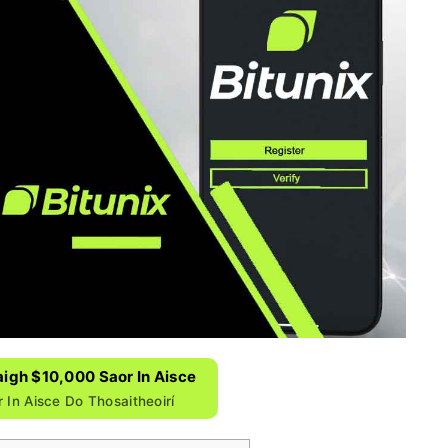
aigh $10,000 Saor In Aisce
 In Aisce Do Thosaitheoirí