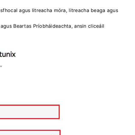
asfhocal agus litreacha móra, litreacha beaga agus
 agus Beartas Príobháideachta, ansin cliceáil