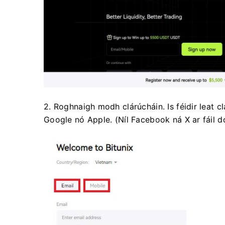
2. Roghnaigh modh clárúcháin.
Is féidir leat 
Google nó Apple.
(Níl Facebook ná X ar fáil do