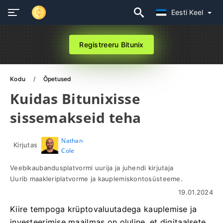
Eesti Keel
Registreeru Bitunix
Kodu
Õpetused
Kuidas Bitunixisse
sissemakseid teha
Nathan
Kirjutas
Cole
Veebikaubandusplatvormi uurija ja juhendi kirjutaja
Uurib maakleriplatvorme ja kauplemiskontosüsteeme.
19.01.2024
Kiire tempoga krüptovaluutadega kauplemise ja
investeerimise maailmas on oluline, et digitaalsete