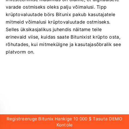
varade ostmiseks oleks palju võimalusi. Tipp
krüptovaluutade börs Bitunix pakub kasutajatele
mitmeid võimalusi krüptovaluutade ostmiseks.
Selles üksikasjalikus juhendis näitame teile
erinevaid viise, kuidas saate Bitunixist krüpto osta,
rõhutades, kui mitmekülgne ja kasutajasõbralik see
platvorm on.
Registreeruge Bitunix Hankige 10 000 $ Tasuta DEMO
Kontole