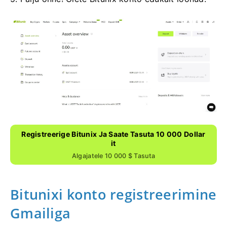
Registreerige Bitunix Ja Saate Tasuta 10 000 Dollar
It
Algajatele 10 000 $ Tasuta
Bitunixi konto registreerimine
Gmailiga