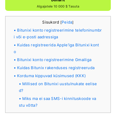
Algajatele 10 000 $ Tasuta
Sisukord
Peida
[
]
Bitunixi konto registreerimine telefoninumbr
i või e-posti aadressiga
Kuidas registreerida Apple'iga Bitunixi kont
o
Bitunixi konto registreerimine Gmailiga
Kuidas Bitunix rakenduses registreeruda
Korduma kippuvad küsimused (KKK)
Millised on Bitunixi uustulnukate eelise
d?
Miks ma ei saa SMS-i kinnituskoode va
stu võtta?