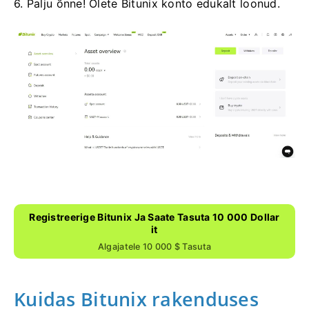
6. Palju õnne!
Olete Bitunix konto edukalt loonud.
Registreerige Bitunix Ja Saate Tasuta 10 000 Dollar
It
Algajatele 10 000 $ Tasuta
Kuidas Bitunix rakenduses