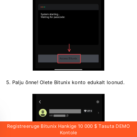
5. Palju õnne!
Olete Bitunix konto edukalt loonud.
Registreeruge Bitunix Hankige 10 000 $ Tasuta DEMO
Kontole