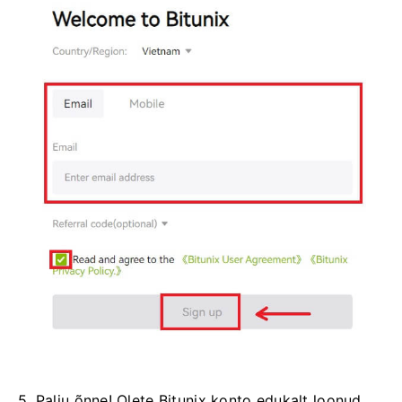
5. Palju õnne!
Olete Bitunix konto edukalt loonud.