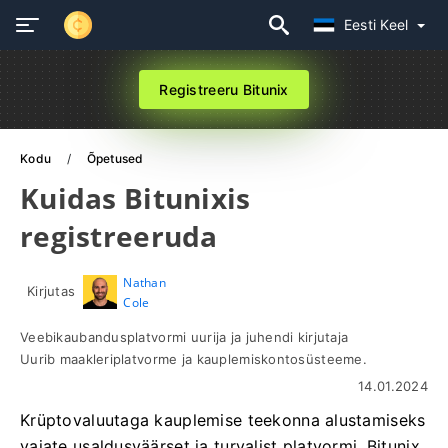
Eesti Keel
Registreeru Bitunix
Kodu
Õpetused
Kuidas Bitunixis
registreeruda
Nathan
Kirjutas
Cole
Veebikaubandusplatvormi uurija ja juhendi kirjutaja
Uurib maakleriplatvorme ja kauplemiskontosüsteeme.
14.01.2024
Krüptovaluutaga kauplemise teekonna alustamiseks
vajate usaldusväärset ja turvalist platvormi. Bitunix