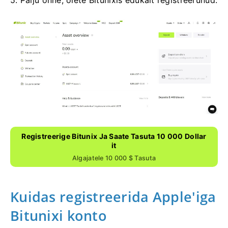
5. Palju õnne, olete Bitunixis edukalt registreerunud.
Registreerige Bitunix Ja Saate Tasuta 10 000 Dollar
It
Algajatele 10 000 $ Tasuta
Kuidas registreerida Apple'iga
Bitunixi konto