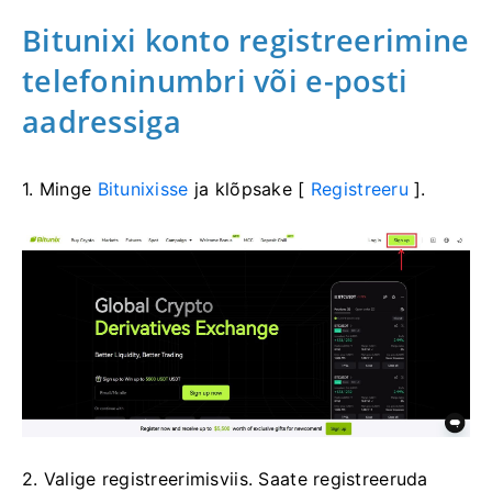
Bitunixi konto registreerimine
telefoninumbri või e-posti
aadressiga
1. Minge
Bitunixisse
ja klõpsake [
Registreeru
].
2. Valige registreerimisviis.
Saate registreeruda