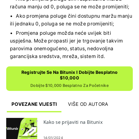
računa manju od 0, poluga se ne može promijeniti;
Ako promjena poluge čini dostupnu maržu manju
ili jednaku 0, poluga se ne može promijeniti;
Promjena poluge možda neće uvijek biti
uspješna.
Može propasti jer je trgovanje takvim
parovima onemogućeno, status, nedovoljna
garancijska sredstva, mreža, sistem itd.
Registrujte Se Na Bitunix I Dobijte Besplatno
$10,000
Dobijte $10,000 Besplatno Za Početnike
POVEZANE VIJESTI
VIŠE OD AUTORA
Kako se prijaviti na Bitunix
14/01/2024