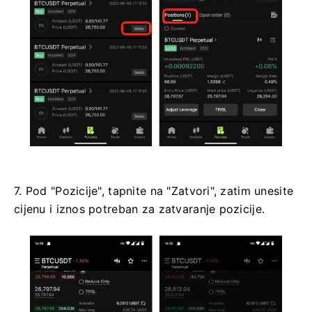
7. Pod "Pozicije", tapnite na "Zatvori", zatim unesite
cijenu i iznos potreban za zatvaranje pozicije.