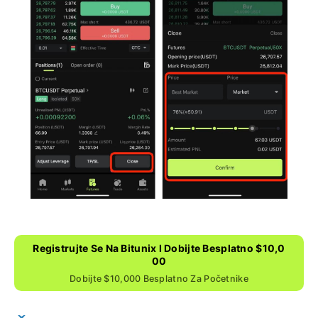
Registrujte Se Na Bitunix I Dobijte Besplatno $10,0
00
Dobijte $10,000 Besplatno Za Početnike