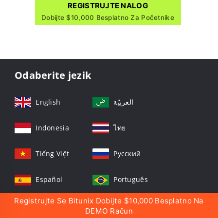
REGISTRUJTE NALOG
Dobijte $10,000 Besplatno Za Početnike
Odaberite jezik
English
العربيّة
Indonesia
ไทย
Tiếng Việt
Русский
Español
Português
Registrujte Se Bitunix Dobijte $10,000 Besplatno Na
DEMO Račun