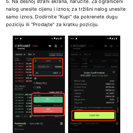
5. Na desnoj strani ekrana, naručite.
Za ograničeni
nalog unesite cijenu i iznos;
za tržišni nalog unesite
samo iznos.
Dodirnite "Kupi" da pokrenete dugu
poziciju ili "Prodajte" za kratku poziciju.