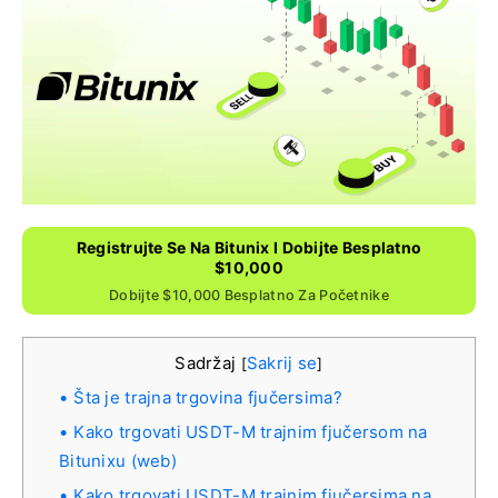
Registrujte Se Na Bitunix I Dobijte Besplatno
$10,000
Dobijte $10,000 Besplatno Za Početnike
Sadržaj
Sakrij se
[
]
Šta je trajna trgovina fjučersima?
Kako trgovati USDT-M trajnim fjučersom na
Bitunixu (web)
Kako trgovati USDT-M trajnim fjučersima na