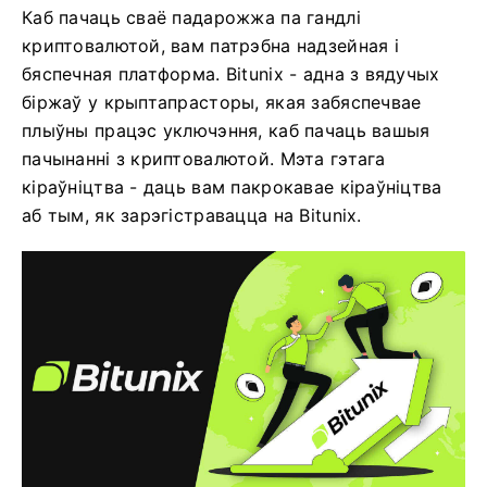
Каб пачаць сваё падарожжа па гандлі
криптовалютой, вам патрэбна надзейная і
бяспечная платформа. Bitunix - адна з вядучых
біржаў у крыптапрасторы, якая забяспечвае
плыўны працэс уключэння, каб пачаць вашыя
пачынанні з криптовалютой. Мэта гэтага
кіраўніцтва - даць вам пакрокавае кіраўніцтва
аб тым, як зарэгістравацца на Bitunix.