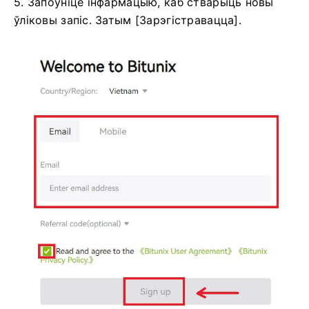
5. Запоўніце інфармацыю, каб стварыць новы
ўліковы запіс.
Затым [Зарэгістравацца].