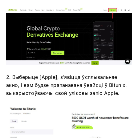
2. Выберыце [Apple], з'явіцца ўсплывальнае
акно, і вам будзе прапанавана ўвайсці ў Bitunix,
выкарыстоўваючы свой уліковы запіс Apple.