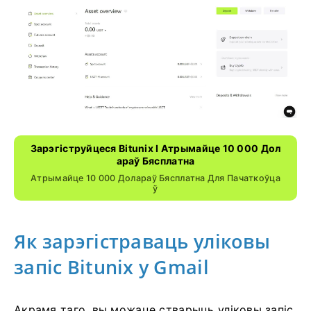
Зарэгіструйцеся Bitunix І Атрымайце 10 000 Дол
Араў Бясплатна
Атрымайце 10 000 Долараў Бясплатна Для Пачаткоўца
Ў
Як зарэгістраваць уліковы
запіс Bitunix у Gmail
Акрамя таго, вы можаце стварыць уліковы запіс