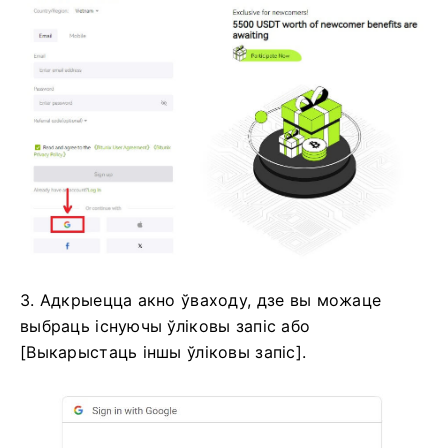
3. Адкрыецца акно ўваходу, дзе вы можаце
выбраць існуючы ўліковы запіс або
[Выкарыстаць іншы ўліковы запіс].