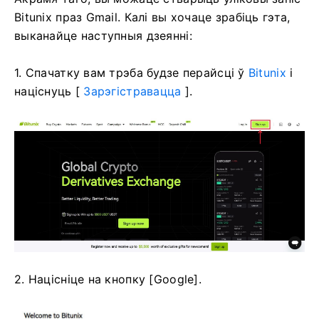
Bitunix праз Gmail.
Калі вы хочаце зрабіць гэта,
выканайце наступныя дзеянні:
1. Спачатку вам трэба будзе перайсці ў
Bitunix
і
націснуць [
Зарэгістравацца
].
2. Націсніце на кнопку [Google].