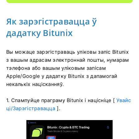
Як зарэгістравацца ў
дадатку Bitunix
Вы можаце зарэгістраваць уліковы запіс Bitunix
з вашым адрасам электроннай пошты, нумарам
тэлефона або вашым уліковым запісам
Apple/Google у дадатку Bitunix з дапамогай
некалькіх націсканняў.
1. Спампуйце праграму Bitunix і націсніце [
Увайс
ці/Зарэгістравацца
].