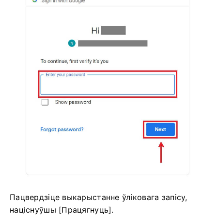
Пацвердзіце выкарыстанне ўліковага запісу,
націснуўшы [Працягнуць].