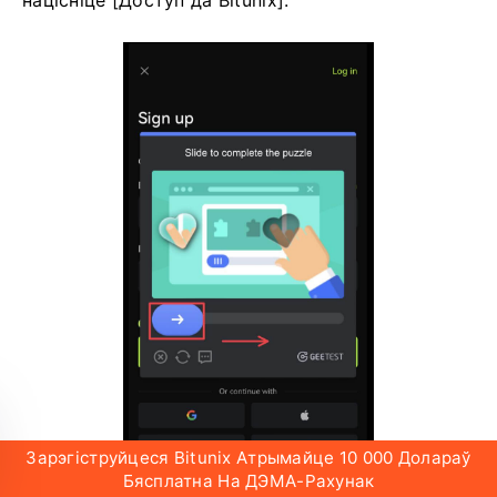
Зарэгіструйцеся Bitunix Атрымайце 10 000 Долараў
Бясплатна На ДЭМА-Рахунак