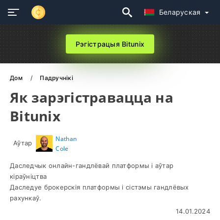
Беларуская
Рэгістрацыя Bitunix
Дом
Падручнікі
Як зарэгістравацца на
Bitunix
Nathan
Аўтар
Cole
Даследчык онлайн-гандлёвай платформы і аўтар
кіраўніцтва
Даследуе брокерскія платформы і сістэмы гандлёвых
рахункаў.
14.01.2024