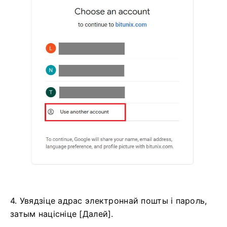
4. Увядзіце адрас электроннай пошты і пароль,
затым націсніце [Далей].