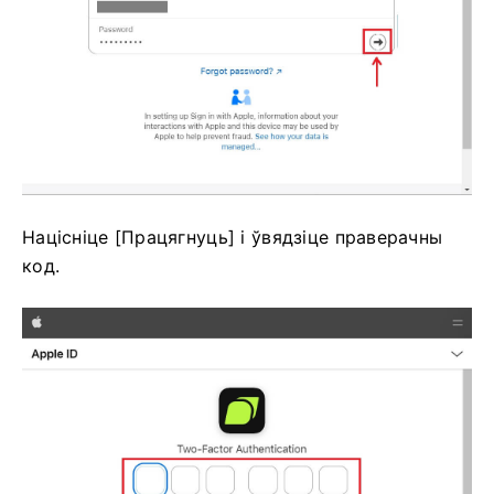
Націсніце [Працягнуць] і ўвядзіце праверачны
код.