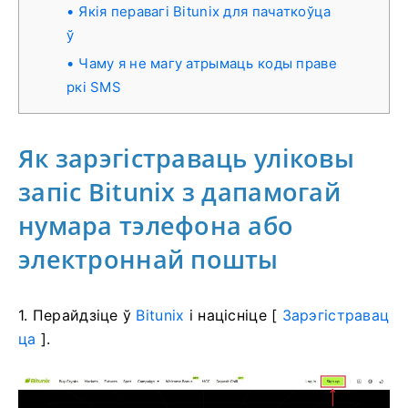
Якія перавагі Bitunix для пачаткоўца
ў
Чаму я не магу атрымаць коды праве
ркі SMS
Як зарэгістраваць уліковы
запіс Bitunix з дапамогай
нумара тэлефона або
электроннай пошты
1. Перайдзіце ў
Bitunix
і націсніце [
Зарэгістравац
ца
].