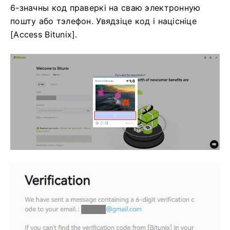
6-значны код праверкі на сваю электронную
пошту або тэлефон.
Увядзіце код і націсніце
[Access Bitunix].