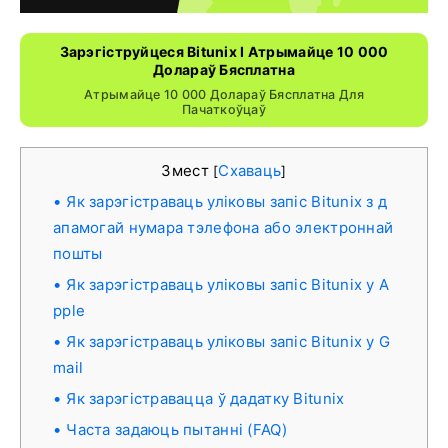
Зарэгіструйцеся Bitunix І Атрымайце 10 000
Долараў Бясплатна
Атрымайце 10 000 Долараў Бясплатна Для
Пачаткоўцаў
Змест
Схаваць
[
]
Як зарэгістраваць уліковы запіс Bitunix з д
апамогай нумара тэлефона або электроннай
пошты
Як зарэгістраваць уліковы запіс Bitunix у A
pple
Як зарэгістраваць уліковы запіс Bitunix у G
mail
Як зарэгістравацца ў дадатку Bitunix
Часта задаюць пытанні (FAQ)