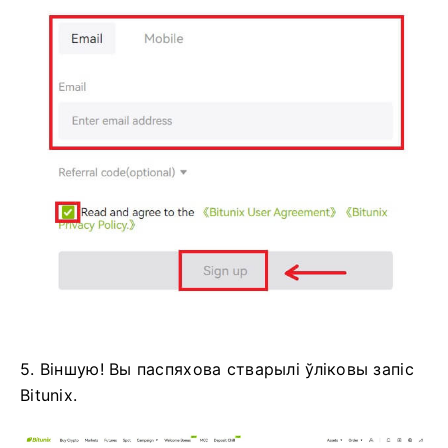
5. Віншую!
Вы паспяхова стварылі ўліковы запіс
Bitunix.