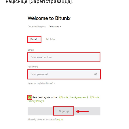
націсніце [Зарэгістравацца].