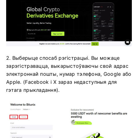
2. Выберыце спосаб рэгістрацыі.
Вы можаце
зарэгістравацца, выкарыстоўваючы свой адрас
электроннай пошты, нумар тэлефона, Google або
Apple.
(Facebook і X зараз недаступныя для
гэтага прыкладання).