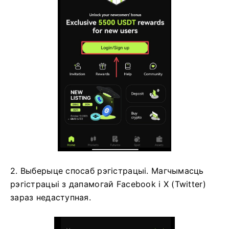
2. Выберыце спосаб рэгістрацыі.
Магчымасць
рэгістрацыі з дапамогай Facebook і X (Twitter)
зараз недаступная.