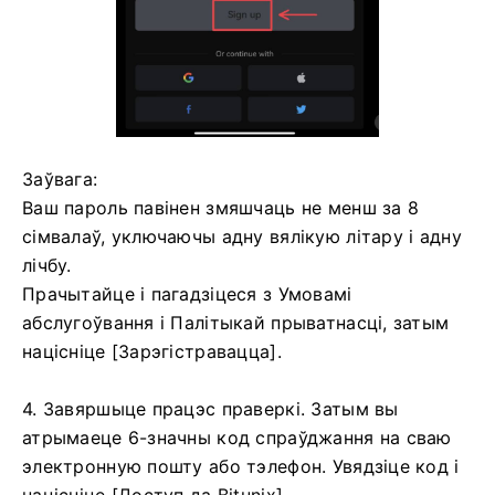
Заўвага:
Ваш пароль павінен змяшчаць не менш за 8
сімвалаў, уключаючы адну вялікую літару і адну
лічбу.
Прачытайце і пагадзіцеся з Умовамі
абслугоўвання і Палітыкай прыватнасці, затым
націсніце [Зарэгістравацца].
4. Завяршыце працэс праверкі.
Затым вы
атрымаеце 6-значны код спраўджання на сваю
электронную пошту або тэлефон.
Увядзіце код і
націсніце [Доступ да Bitunix].