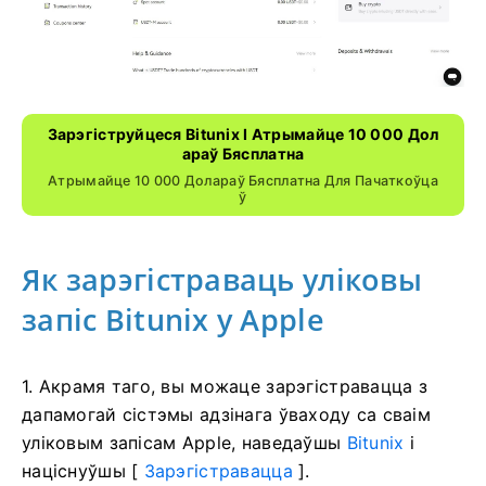
Зарэгіструйцеся Bitunix І Атрымайце 10 000 Дол
Араў Бясплатна
Атрымайце 10 000 Долараў Бясплатна Для Пачаткоўца
Ў
Як зарэгістраваць уліковы
запіс Bitunix у Apple
1. Акрамя таго, вы можаце зарэгістравацца з
дапамогай сістэмы адзінага ўваходу са сваім
уліковым запісам Apple, наведаўшы
Bitunix
і
націснуўшы [
Зарэгістравацца
].