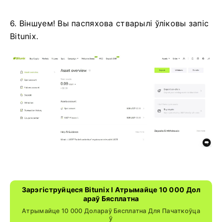
6. Віншуем!
Вы паспяхова стварылі ўліковы запіс
Bitunix.
Зарэгіструйцеся Bitunix І Атрымайце 10 000 Дол
Араў Бясплатна
Атрымайце 10 000 Долараў Бясплатна Для Пачаткоўца
Ў