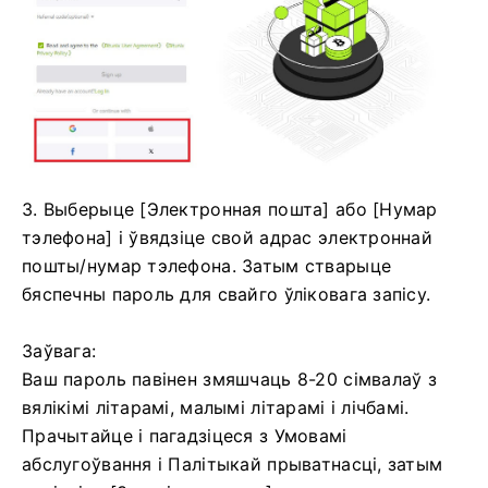
3. Выберыце [Электронная пошта] або [Нумар
тэлефона] і ўвядзіце свой адрас электроннай
пошты/нумар тэлефона.
Затым стварыце
бяспечны пароль для свайго ўліковага запісу.
Заўвага:
Ваш пароль павінен змяшчаць 8-20 сімвалаў з
вялікімі літарамі, малымі літарамі і лічбамі.
Прачытайце і пагадзіцеся з Умовамі
абслугоўвання і Палітыкай прыватнасці, затым