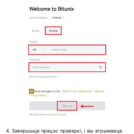
4. Завяршыце працэс праверкі, і вы атрымаеце