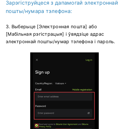
Зарэгіструйцеся з дапамогай электроннай
пошты/нумара тэлефона:
3. Выберыце [Электронная пошта] або
[Мабільная рэгістрацыя] і ўвядзіце адрас
электроннай пошты/нумар тэлефона і пароль.