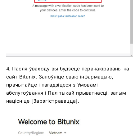
4. Пасля ўваходу вы будзеце перанакіраваны на
сайт Bitunix.
Запоўніце сваю інфармацыю,
прачытайце і пагадзіцеся з Умовамі
абслугоўвання і Палітыкай прыватнасці, затым
націсніце [Зарэгістравацца].